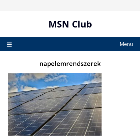
Skip
to
content
MSN Club
Menu
napelemrendszerek