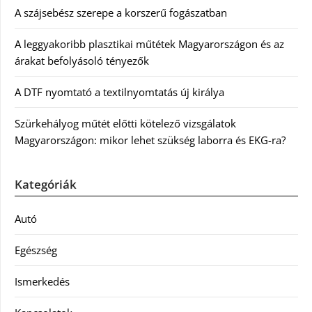
A szájsebész szerepe a korszerű fogászatban
A leggyakoribb plasztikai műtétek Magyarországon és az
árakat befolyásoló tényezők
A DTF nyomtató a textilnyomtatás új királya
Szürkehályog műtét előtti kötelező vizsgálatok
Magyarországon: mikor lehet szükség laborra és EKG-ra?
Kategóriák
Autó
Egészség
Ismerkedés