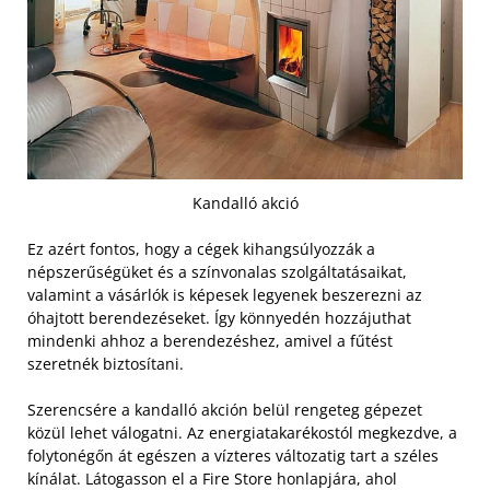
Kandalló akció
Ez azért fontos, hogy a cégek kihangsúlyozzák a
népszerűségüket és a színvonalas szolgáltatásaikat,
valamint a vásárlók is képesek legyenek beszerezni az
óhajtott berendezéseket. Így könnyedén hozzájuthat
mindenki ahhoz a berendezéshez, amivel a fűtést
szeretnék biztosítani.
Szerencsére a kandalló akción belül rengeteg gépezet
közül lehet válogatni. Az energiatakarékostól megkezdve, a
folytonégőn át egészen a vízteres változatig tart a széles
kínálat. Látogasson el a Fire Store honlapjára, ahol