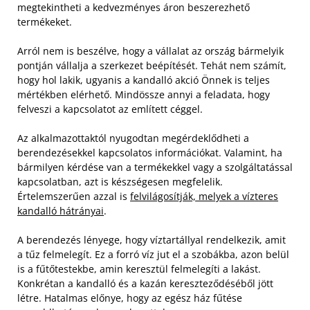
megtekintheti a kedvezményes áron beszerezhető
termékeket.
Arról nem is beszélve, hogy a vállalat az ország bármelyik
pontján vállalja a szerkezet beépítését. Tehát nem számít,
hogy hol lakik, ugyanis a kandalló akció Önnek is teljes
mértékben elérhető. Mindössze annyi a feladata, hogy
felveszi a kapcsolatot az említett céggel.
Az alkalmazottaktól nyugodtan megérdeklődheti a
berendezésekkel kapcsolatos információkat. Valamint, ha
bármilyen kérdése van a termékekkel vagy a szolgáltatással
kapcsolatban, azt is készségesen megfelelik.
Értelemszerűen azzal is
felvilágosítják, melyek a vízteres
kandalló hátrányai
.
A berendezés lényege, hogy víztartállyal rendelkezik, amit
a tűz felmelegít. Ez a forró víz jut el a szobákba, azon belül
is a fűtőtestekbe, amin keresztül felmelegíti a lakást.
Konkrétan a kandalló és a kazán kereszteződéséből jött
létre. Hatalmas előnye, hogy az egész ház fűtése