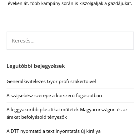
éveken át, több kampány során is kiszolgálják a gazdájukat.
KERESÉS:
Legutóbbi bejegyzések
Generálkivitelezés Győr profi szakértőivel
A szájsebész szerepe a korszerű fogászatban
A leggyakoribb plasztikai műtétek Magyarországon és az
árakat befolyásoló tényezők
A DTF nyomtató a textilnyomtatás új királya