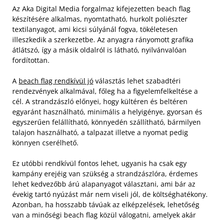
Az Aka Digital Media forgalmaz kifejezetten beach flag
készítésére alkalmas, nyomtatható, hurkolt poliészter
textilanyagot, ami kicsi súlyánál fogva, tökéletesen
illeszkedik a szerkezetbe. Az anyagra rányomott grafika
átlátszó, így a másik oldalról is látható, nyilvánvalóan
fordítottan.
A
beach flag rendkívül jó
választás lehet szabadtéri
rendezvények alkalmával, főleg ha a figyelemfelkeltése a
cél. A strandzászló előnyei, hogy kültéren és beltéren
egyaránt használható, minimális a helyigénye, gyorsan és
egyszerűen felállítható, könnyedén szállítható, bármilyen
talajon használható, a talpazat illetve a nyomat pedig
könnyen cserélhető.
Ez utóbbi rendkívül fontos lehet, ugyanis ha csak egy
kampány erejéig van szükség a strandzászlóra, érdemes
lehet kedvezőbb árú alapanyagot választani, ami bár az
évekig tartó nyúzást már nem viseli jól, de költséghatékony.
Azonban, ha hosszabb távúak az elképzelések, lehetőség
van a minőségi beach flag közül válogatni, amelyek akár