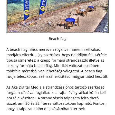
Beach flag
A beach flag nincs mereven rögzítve, hanem szélkakas
módjára elfordul, így biztosítva, hogy ne dőljön fel.
Kétféle
típusa ismeretes: a csepp formájú strandzászló illetve az
uszony formájú beach flag. Mindkét változat esetében
többféle méretből van lehetőség válogatni.
A beach flag
rúdja teleszkópos, szénszál-erősítésű műgyantából készült.
Az Aka Digital Media a strandzászlóhoz tartozó szerkezet
forgalmazásával foglalkozik, a rajta lévő grafikát külön kell
hozzá elkészíteni. A strandzászló talpazata feltölthető
vízzel, ami 20 és 32 literes változatokban kapható. Fontos,
hogy a talpazat külön megvásárolható termék.