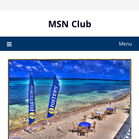
Skip
to
content
MSN Club
Menu