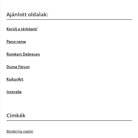
Ajánlott oldalak:
Kerülj a térképre!
Pano-rama
Romkert Debrecen
Duma Fórum
KulturArt
Interalia
Címkék
Bioderma naptej