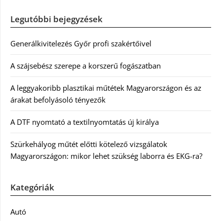
Legutóbbi bejegyzések
Generálkivitelezés Győr profi szakértőivel
A szájsebész szerepe a korszerű fogászatban
A leggyakoribb plasztikai műtétek Magyarországon és az
árakat befolyásoló tényezők
A DTF nyomtató a textilnyomtatás új királya
Szürkehályog műtét előtti kötelező vizsgálatok
Magyarországon: mikor lehet szükség laborra és EKG-ra?
Kategóriák
Autó