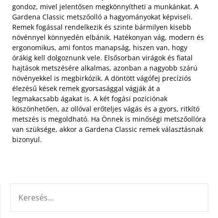
gondoz, mivel jelentősen megkönnyítheti a munkánkat. A
Gardena Classic metszőolló a hagyományokat képviseli.
Remek fogással rendelkezik és szinte bármilyen kisebb
növénnyel könnyedén elbánik. Hatékonyan vág, modern és
ergonomikus, ami fontos manapság, hiszen van, hogy
órákig kell dolgoznunk vele. Elsősorban virágok és fiatal
hajtások metszésére alkalmas, azonban a nagyobb szárú
növényekkel is megbirkózik. A döntött vágófej precíziós
élezésű kések remek gyorsasággal vágják át a
legmakacsabb ágakat is. A két fogási pozíciónak
köszönhetően, az ollóval erőteljes vágás és a gyors, ritkító
metszés is megoldható. Ha Önnek is minőségi metszőollóra
van szüksége, akkor a Gardena Classic remek választásnak
bizonyul.
KERESÉS: