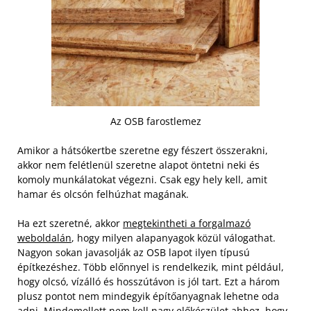
Az OSB farostlemez
Amikor a hátsókertbe szeretne egy fészert összerakni,
akkor nem felétlenül szeretne alapot öntetni neki és
komoly munkálatokat végezni. Csak egy hely kell, amit
hamar és olcsón felhúzhat magának.
Ha ezt szeretné, akkor
megtekintheti a forgalmazó
weboldalán
, hogy milyen alapanyagok közül válogathat.
Nagyon sokan javasolják az OSB lapot ilyen típusú
építkezéshez. Több előnnyel is rendelkezik, mint például,
hogy olcsó, vízálló és hosszútávon is jól tart. Ezt a három
plusz pontot nem mindegyik építőanyagnak lehetne oda
adni.
Mindemellett nem kell nagy előkészület ahhoz, hogy