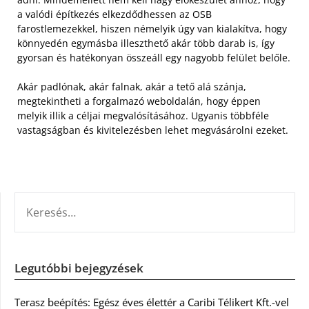
a valódi építkezés elkezdődhessen az OSB
farostlemezekkel, hiszen némelyik úgy van kialakítva, hogy
könnyedén egymásba illeszthető akár több darab is, így
gyorsan és hatékonyan összeáll egy nagyobb felület belőle.
Akár padlónak, akár falnak, akár a tető alá szánja,
megtekintheti a forgalmazó weboldalán, hogy éppen
melyik illik a céljai megvalósításához. Ugyanis többféle
vastagságban és kivitelezésben lehet megvásárolni ezeket.
KERESÉS:
Legutóbbi bejegyzések
Terasz beépítés: Egész éves élettér a Caribi Télikert Kft.-vel