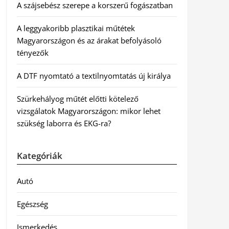
A szájsebész szerepe a korszerű fogászatban
A leggyakoribb plasztikai műtétek
Magyarországon és az árakat befolyásoló
tényezők
A DTF nyomtató a textilnyomtatás új királya
Szürkehályog műtét előtti kötelező
vizsgálatok Magyarországon: mikor lehet
szükség laborra és EKG-ra?
Kategóriák
Autó
Egészség
Ismerkedés