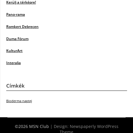
Kerülj a térképre!
Pano-rama
Romkert Debrecen
Duma Fórum
KulturArt
Interalia
Címkék
Bioderma naptej
©2026 MSN Club
| Design:
Newspaperly WordPress
Theme