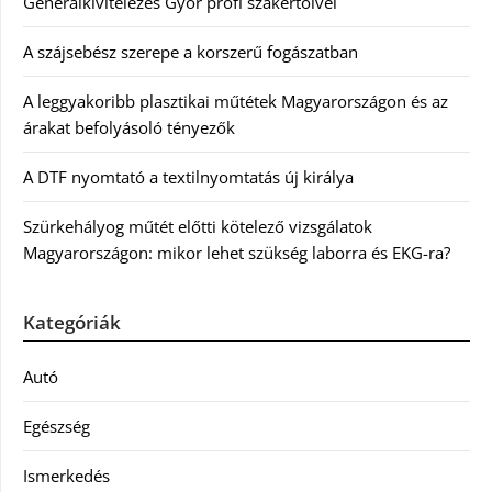
Generálkivitelezés Győr profi szakértőivel
A szájsebész szerepe a korszerű fogászatban
A leggyakoribb plasztikai műtétek Magyarországon és az
árakat befolyásoló tényezők
A DTF nyomtató a textilnyomtatás új királya
Szürkehályog műtét előtti kötelező vizsgálatok
Magyarországon: mikor lehet szükség laborra és EKG-ra?
Kategóriák
Autó
Egészség
Ismerkedés