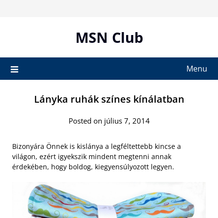
Skip
to
content
MSN Club
Menu
Lányka ruhák színes kínálatban
Posted on július 7, 2014
Bizonyára Önnek is kislánya a legféltettebb kincse a
világon, ezért igyekszik mindent megtenni annak
érdekében, hogy boldog, kiegyensúlyozott legyen.