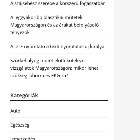
A szájsebész szerepe a korszerű fogászatban
A leggyakoribb plasztikai műtétek
Magyarországon és az árakat befolyásoló
tényezők
A DTF nyomtató a textilnyomtatás új királya
Szürkehályog műtét előtti kötelező
vizsgálatok Magyarországon: mikor lehet
szükség laborra és EKG-ra?
Kategóriák
Autó
Egészség
Ismerkedés