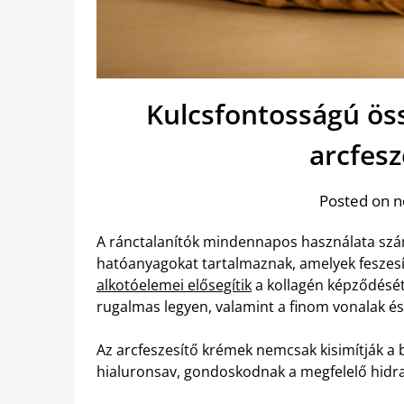
Kulcsfontosságú ös
arcfes
Posted on 
A ránctalanítók mindennapos használata szám
hatóanyagokat tartalmaznak, amelyek feszesí
alkotóelemei elősegítik
a kollagén képződését
rugalmas legyen, valamint a finom vonalak és
Az arcfeszesítő krémek nemcsak kisimítják a 
hialuronsav, gondoskodnak a megfelelő hidrat