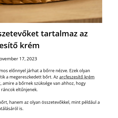
szetevőket tartalmaz az
zesítő krém
november 17, 2023
os előnnyel járhat a bőrre nézve. Ezek olyan
tik a megereszkedett bőrt. Az
arcfeszesítő krém
, amire a bőrnek szüksége van ahhoz, hogy
 ráncok eltűnjenek.
bőrt, hanem az olyan összetevőkkel, mint például a
álásáról is.