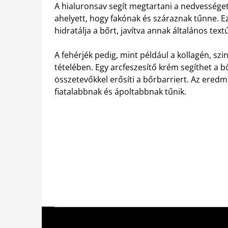
A hialuronsav segít megtartani a nedvességet
ahelyett, hogy fakónak és száraznak tűnne. E
hidratálja a bőrt, javítva annak általános textú
A fehérjék pedig, mint például a kollagén, sz
tételében. Egy arcfeszesítő krém segíthet a b
összetevőkkel erősíti a bőrbarriert. Az ere
fiatalabbnak és ápoltabbnak tűnik.