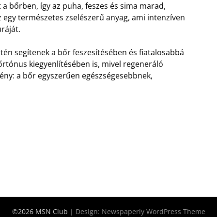
 a bőrben, így az puha, feszes és sima marad,
z egy természetes zselészerű anyag, ami intenzíven
ráját.
intén segítenek a bőr feszesítésében és fiatalosabbá
őrtónus kiegyenlítésében is, mivel regeneráló
dmény: a bőr egyszerűen egészségesebbnek,
©2026 MSN Club
| Design:
Newspaperly WordPress Theme