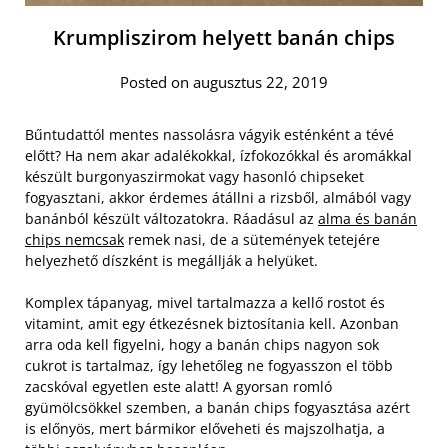
Krumpliszirom helyett banán chips
Posted on augusztus 22, 2019
Bűntudattól mentes nassolásra vágyik esténként a tévé
előtt? Ha nem akar adalékokkal, ízfokozókkal és aromákkal
készült burgonyaszirmokat vagy hasonló chipseket
fogyasztani, akkor érdemes átállni a rizsből, almából vagy
banánból készült változatokra. Ráadásul az
alma és banán
chips nemcsak
remek nasi, de a sütemények tetejére
helyezhető díszként is megállják a helyüket.
Komplex tápanyag, mivel tartalmazza a kellő rostot és
vitamint, amit egy étkezésnek biztosítania kell. Azonban
arra oda kell figyelni, hogy a banán chips nagyon sok
cukrot is tartalmaz, így lehetőleg ne fogyasszon el több
zacskóval egyetlen este alatt! A gyorsan romló
gyümölcsökkel szemben, a banán chips fogyasztása azért
is előnyös, mert bármikor előveheti és majszolhatja, a