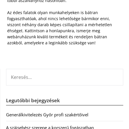
többi aszalványhoz hasonlóan.
Az édes falatok olyan munkahelyeken is bátran
fogyaszthatóak, ahol nincs lehetősége bármikor enni,
viszont néhány darab képes csillapítani a mérhetetlen
éhséget. Kattintson a honlapunkra, ismerje meg
webáruházunk kiváló termékeit és rendeljen bátran
azokból, amelyekre a leginkább szüksége van!
KERESÉS:
Legutóbbi bejegyzések
Generálkivitelezés Győr profi szakértőivel
A szájsebész szerepe a korszerű fogászatban