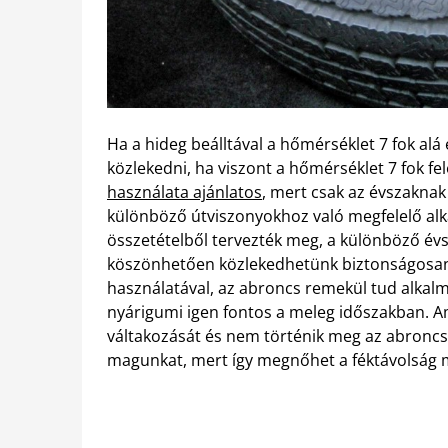
Ha a hideg beálltával a hőmérséklet 7 fok alá
közlekedni, ha viszont a hőmérséklet 7 fok fe
használata ajánlatos
, mert csak az évszakna
különböző útviszonyokhoz való megfelelő a
összetételből tervezték meg, a különböző é
köszönhetően közlekedhetünk biztonságosan
használatával, az abroncs remekül tud alkal
nyárigumi igen fontos a meleg időszakban. 
váltakozását és nem történik meg az abroncsc
magunkat, mert így megnőhet a féktávolság m