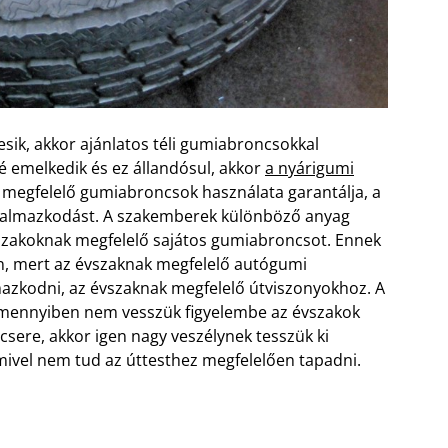
 esik, akkor ajánlatos téli gumiabroncsokkal
lé emelkedik és ez állandósul, akkor
a nyárigumi
k megfelelő gumiabroncsok használata garantálja, a
lkalmazkodást. A szakemberek különböző anyag
vszakoknak megfelelő sajátos gumiabroncsot.
Ennek
, mert az évszaknak megfelelő autógumi
mazkodni, az évszaknak megfelelő útviszonyokhoz. A
Amennyiben nem vesszük figyelembe az évszakok
sere, akkor igen nagy veszélynek tesszük ki
ivel nem tud az úttesthez megfelelően tapadni.