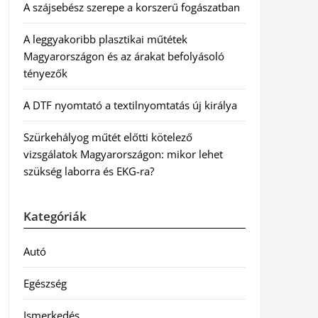
A szájsebész szerepe a korszerű fogászatban
A leggyakoribb plasztikai műtétek
Magyarországon és az árakat befolyásoló
tényezők
A DTF nyomtató a textilnyomtatás új királya
Szürkehályog műtét előtti kötelező
vizsgálatok Magyarországon: mikor lehet
szükség laborra és EKG-ra?
Kategóriák
Autó
Egészség
Ismerkedés