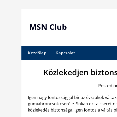
Skip
to
content
MSN Club
Kezdőlap
Kapcsolat
Közlekedjen bizton
Posted on
Igen nagy fontossággal bír az évszakok válta
gumiabroncsok cseréje. Sokan ezt a cserét nem
közlekedés biztonsága. Igen fontos a váltás pil