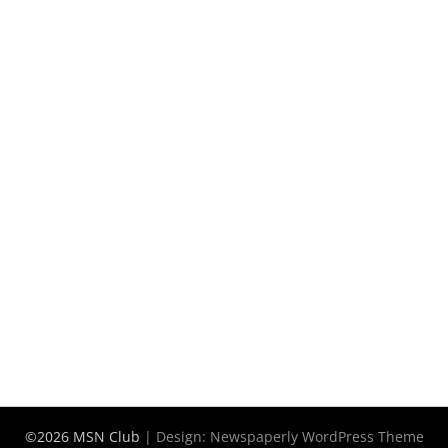
©2026 MSN Club
| Design:
Newspaperly WordPress Theme