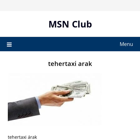
Skip
to
content
MSN Club
Menu
tehertaxi arak
tehertaxi árak