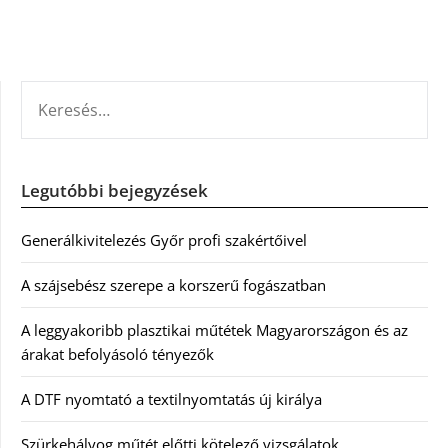
KERESÉS:
Legutóbbi bejegyzések
Generálkivitelezés Győr profi szakértőivel
A szájsebész szerepe a korszerű fogászatban
A leggyakoribb plasztikai műtétek Magyarországon és az
árakat befolyásoló tényezők
A DTF nyomtató a textilnyomtatás új királya
Szürkehályog műtét előtti kötelező vizsgálatok