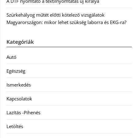
A DTF nyomtató a textilnyomtatás új királya
Szürkehályog műtét előtti kötelező vizsgálatok
Magyarországon: mikor lehet szükség laborra és EKG-ra?
Kategóriák
Autó
Egészség
Ismerkedés
Kapcsolatok
Lazítás -Pihenés
Letöltés