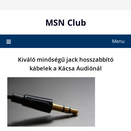
Skip
to
content
MSN Club
Menu
Kiváló minőségű jack hosszabbító
kábelek a Kácsa Audiónál