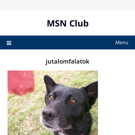
Skip
to
content
MSN Club
Menu
jutalomfalatok