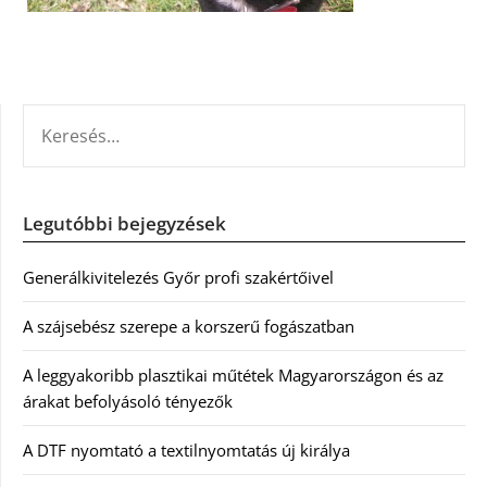
KERESÉS:
Legutóbbi bejegyzések
Generálkivitelezés Győr profi szakértőivel
A szájsebész szerepe a korszerű fogászatban
A leggyakoribb plasztikai műtétek Magyarországon és az
árakat befolyásoló tényezők
A DTF nyomtató a textilnyomtatás új királya