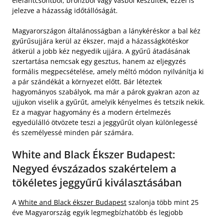
elefántcsontból, bronzból vagy vasból készültek, ezzel is
jelezve a házasság időtállóságát.
Magyarországon általánosságban a lánykéréskor a bal kéz
gyűrűsujjára kerül az ékszer, majd a házasságkötéskor
átkerül a jobb kéz negyedik ujjára. A gyűrű átadásának
szertartása nemcsak egy gesztus, hanem az eljegyzés
formális megpecsételése, amely méltó módon nyilvánítja ki
a pár szándékát a környezet előtt. Bár léteztek
hagyományos szabályok, ma már a párok gyakran azon az
ujjukon viselik a gyűrűt, amelyik kényelmes és tetszik nekik.
Ez a magyar hagyomány és a modern értelmezés
egyedülálló ötvözete teszi a jeggyűrűt olyan különlegessé
és személyessé minden pár számára.
White and Black Ékszer Budapest:
Negyed évszázados szakértelem a
tökéletes jeggyűrű kiválasztásában
A
White and Black ékszer Budapest
szalonja több mint 25
éve Magyarország egyik legmegbízhatóbb és legjobb