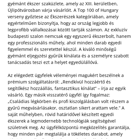
gyémánt ékszer szaküzlete, amely az XIII. kerületben,
Újlipótvárosban várja vásárlóit. A Top 100 of Hungary
verseny győztese az Ékszerészek kategóriában, amely
egyértelműen bizonyítja, hogy az ország legjobb és
legprofibb vállalkozásai között tartják számon. Az exkluzív
budapesti szalon nemcsak egy egyszerű ékszerbolt, hanem
egy professzionális műhely, ahol minden darab egyedi
figyelemmel és szeretettel készül. A kiváló minőségű
gyémánt eljegyzési gyűrűk kínálata és a személyre szabott
tanácsadás teszi ezt a helyet egyedülállóvá.
Az elégedett ügyfelek véleményei magukért beszélnek a
prémium szolgáltatásról: „Rendkívül hozzáértő és
segítőkész hozzáállás, fantasztikus kínálat” – írja az egyik
vásárló. Egy másik visszatérő ügyfél így fogalmaz:
„Családias légkörben és profi kiszolgálásban volt részem a
gyűrű megvásárlásakor, osztatlan sikert arattam vele.” A
saját műhelyben, rövid határidővel készített egyedi
ékszerek a legmodernebb technológiák segítségével
születnek meg. Az ügyfélközpontú megközelítés garantálja,
hogy minden pár megtalálja a tökéletes darabot, amely