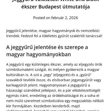
ékszer Budapest útmutatója
Posted on február 2, 2026
Jeggyűrű jelentése, magyar hagyományok és nemzetközi
trendek. Fedezd fel a tökéletes gyűrűt szakértői tanáccsal!
A jeggyűrű jelentése és szerepe a
magyar hagyományokban
A jeggyűrű egy különleges ékszer, amely az eljegyzés örök
szimbólumaként szolgál, és mélyen gyökerezik a magyar
kultúrában is. A szó a „jegy” (eljegyzés) és a „gyűrű”
szavakból tevődik össze, és elsősorban jegyesgyűrűt vagy
karikagyűrűt jelent. Hagyományosan a jegygyűrű a
házassági szándékot jelképezi, és a pár elkötelezettségét
egymás iránt, eredetileg az örökkévalóságot és a soha el
nem múló szerelmet szimbolizálva egy megszakítás nélküli
kör formájában. Kezdetben kenderből, majd