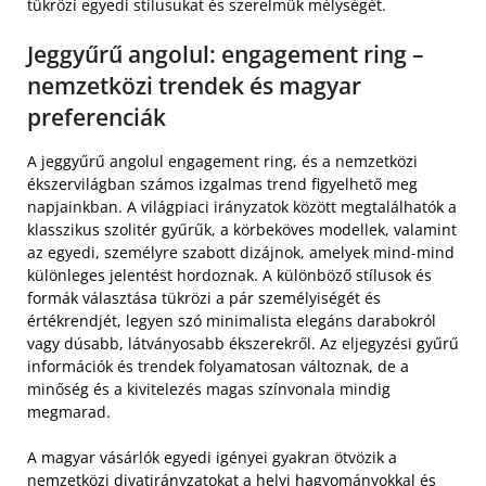
tükrözi egyedi stílusukat és szerelmük mélységét.
Jeggyűrű angolul: engagement ring –
nemzetközi trendek és magyar
preferenciák
A jeggyűrű angolul engagement ring, és a nemzetközi
ékszervilágban számos izgalmas trend figyelhető meg
napjainkban. A világpiaci irányzatok között megtalálhatók a
klasszikus szolitér gyűrűk, a körbeköves modellek, valamint
az egyedi, személyre szabott dizájnok, amelyek mind-mind
különleges jelentést hordoznak. A különböző stílusok és
formák választása tükrözi a pár személyiségét és
értékrendjét, legyen szó minimalista elegáns darabokról
vagy dúsabb, látványosabb ékszerekről. Az eljegyzési gyűrű
információk és trendek folyamatosan változnak, de a
minőség és a kivitelezés magas színvonala mindig
megmarad.
A magyar vásárlók egyedi igényei gyakran ötvözik a
nemzetközi divatirányzatokat a helyi hagyományokkal és