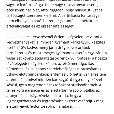
vagy 18 karátos sárga, fehér vagy rose aranyat, esetleg
ezek kombinációját, attól függően, hogy milyen stílust és
tartósságot szeretnénk elérni. A certifikáció fontossága
nem elhanyagolható, hiszen ez garantálja a befektetés
értékállóságát és az ékszer hitelességét.
A költségvetés tervezésénél érdemes figyelembe venni a
kedvezményeket is: minden gyémánt karikagyűrű készítés
esetén 10% kedvezmény jár a drágakövek árából,
természetes és mesterséges gyémántok esetén egyaránt. A
vásárlást követő szolgáltatások rendkívül fontosak a hosszú
távú elégedettség érdekében: az első méretigazítás
díjmentes, és 30 napos cserelehetőséget is biztosítanak.
Esküvő előtt mindenképp érdemes 5-6 héttel véglegesíteni
a rendelést, mivel minden karikagyűrű egyedileg, kézzel
készül, így a megrendelések időnként sűrűsödhetnek. A
teljes körű garancia és az élettartamra szóló jótállás az
aranyra és a drágakövekre biztosítja, hogy a
legmegbízhatóbb és legtartósabb ékszert vásároljuk meg
életünk egyik legfontosabb pillanatára.