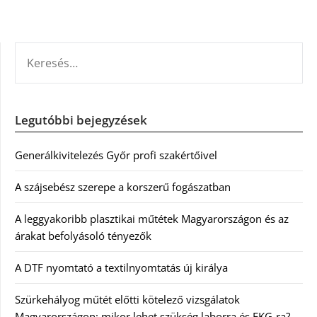
KERESÉS:
Legutóbbi bejegyzések
Generálkivitelezés Győr profi szakértőivel
A szájsebész szerepe a korszerű fogászatban
A leggyakoribb plasztikai műtétek Magyarországon és az
árakat befolyásoló tényezők
A DTF nyomtató a textilnyomtatás új királya
Szürkehályog műtét előtti kötelező vizsgálatok
Magyarországon: mikor lehet szükség laborra és EKG-ra?