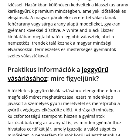
ízléssel. Hazánkban különösen kedveltek a klasszikus arany
karikagyűrűk prémium minőségben, amelyek időtállóak és
elegánsak. A magyar párok előszeretettel választanak
fehérarany vagy sárga arany alapú modelleket, gyakran
gyémánt kövekkel díszítve. A White and Black Ékszer
kínálatában megtalálható a legjobb választék, ahol a
nemzetközi trendek találkoznak a magyar minőségi
elvárásokkal, természetes és mesterséges gyémántok
széles választékával.
Praktikus információk a
jeggyűrű
vásárlásához
: mire figyeljünk?
A tökéletes jeggyűrű kiválasztásához elengedhetetlen a
megfelelő méret meghatározása, ezért mindenképp
javasolt a személyes gyűrű méretvétel és méretpróba a
gyűrűk végleges elkészülte előtt. A drágakő minőség
kulcsfontosságú szempont, hiszen a gyémántok
tartósabbak még az aranynál is, és minden gyémánthoz
hivatalos certifikát jár, amely igazolja a valódiságot és
minőséget. A nemesfém típusok közül választhatunk 14