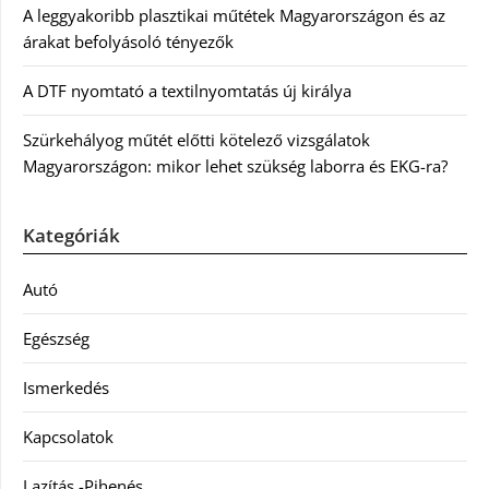
A leggyakoribb plasztikai műtétek Magyarországon és az
árakat befolyásoló tényezők
A DTF nyomtató a textilnyomtatás új királya
Szürkehályog műtét előtti kötelező vizsgálatok
Magyarországon: mikor lehet szükség laborra és EKG-ra?
Kategóriák
Autó
Egészség
Ismerkedés
Kapcsolatok
Lazítás -Pihenés