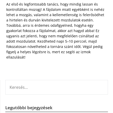
Az első és legfontosabb tanács, hogy mindig lassan és
kontrolláltan mozogj! A fájdalom miatt egyébként is nehéz
lehet a mozgás, valamint a kellemetlenség is felerősödhet
a hirtelen és durván kivitelezett mozdulatok esetén.
Továbbá, arra is érdemes odafigyelned, hogyha egy
gyakorlat fokozza a fájdalmat, akkor azt hagyd abba! Ez
ugyanis azt jelenti, hogy nem megfelelően csináltad az
adott mozdulatot. Kezdheted napi 5–10 perccel, majd
fokozatosan növelheted a tornára szánt időt. Végül pedig
figyelj a helyes légzésre is, mert ez segíti az izmok
ellazulását!
KERESÉS:
Legutóbbi bejegyzések