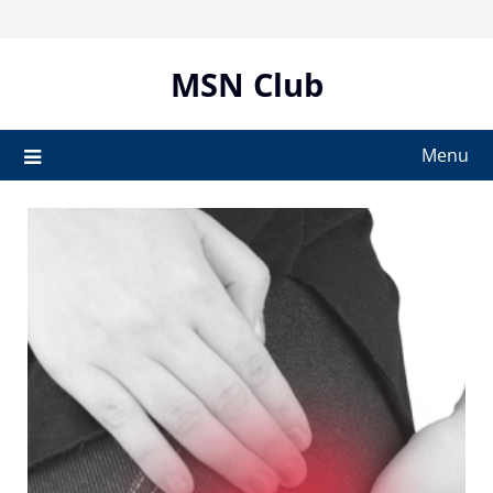
Skip
to
content
MSN Club
Menu