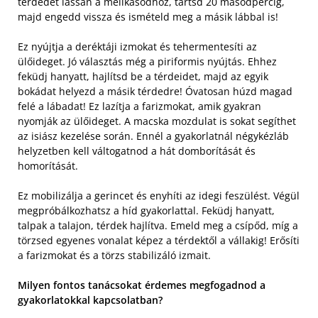
térdedet lassan a mellkasodhoz, tartsd 20 másodpercig,
majd engedd vissza és ismételd meg a másik lábbal is!
Ez nyújtja a deréktáji izmokat és tehermentesíti az
ülőideget. Jó választás még a piriformis nyújtás. Ehhez
feküdj hanyatt, hajlítsd be a térdeidet, majd az egyik
bokádat helyezd a másik térdedre! Óvatosan húzd magad
felé a lábadat! Ez lazítja a farizmokat, amik gyakran
nyomják az ülőideget. A macska mozdulat is sokat segíthet
az isiász kezelése során. Ennél a gyakorlatnál négykézláb
helyzetben kell váltogatnod a hát domborítását és
homorítását.
Ez mobilizálja a gerincet és enyhíti az idegi feszülést. Végül
megpróbálkozhatsz a híd gyakorlattal. Feküdj hanyatt,
talpak a talajon, térdek hajlítva. Emeld meg a csípőd, míg a
törzsed egyenes vonalat képez a térdektől a vállakig! Erősíti
a farizmokat és a törzs stabilizáló izmait.
Milyen fontos tanácsokat érdemes megfogadnod a
gyakorlatokkal kapcsolatban?