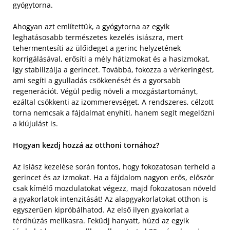
gyógytorna.
Ahogyan azt említettük, a gyógytorna az egyik
leghatásosabb természetes kezelés isiászra, mert
tehermentesíti az ülőideget a gerinc helyzetének
korrigálásával, erősíti a mély hátizmokat és a hasizmokat,
így stabilizálja a gerincet. Továbbá, fokozza a vérkeringést,
ami segíti a gyulladás csökkenését és a gyorsabb
regenerációt. Végül pedig növeli a mozgástartományt,
ezáltal csökkenti az izommerevséget. A rendszeres, célzott
torna nemcsak a fájdalmat enyhíti, hanem segít megelőzni
a kiújulást is.
Hogyan kezdj hozzá az otthoni tornához?
Az isiász kezelése során fontos, hogy fokozatosan terheld a
gerincet és az izmokat. Ha a fájdalom nagyon erős, először
csak kímélő mozdulatokat végezz, majd fokozatosan növeld
a gyakorlatok intenzitását! Az alapgyakorlatokat otthon is
egyszerűen kipróbálhatod. Az első ilyen gyakorlat a
térdhúzás mellkasra. Feküdj hanyatt, húzd az egyik