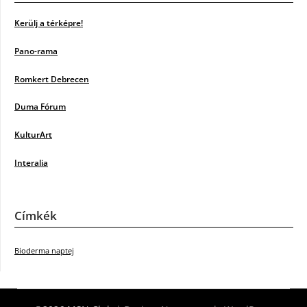
Kerülj a térképre!
Pano-rama
Romkert Debrecen
Duma Fórum
KulturArt
Interalia
Címkék
Bioderma naptej