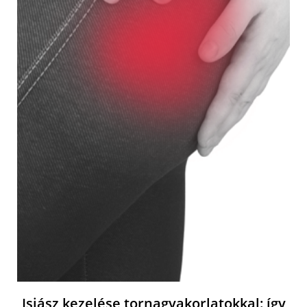
Isiász kezelése tornagyakorlatokkal: így