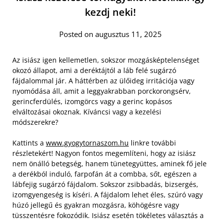
kezdj neki!
Posted on augusztus 11, 2025
Az isiász igen kellemetlen, sokszor mozgásképtelenséget
okozó állapot, ami a deréktájtól a láb felé sugárzó
fájdalommal jár. A háttérben az ülőideg irritációja vagy
nyomódása áll, amit a leggyakrabban porckorongsérv,
gerincferdülés, izomgörcs vagy a gerinc kopásos
elváltozásai okoznak. Kíváncsi vagy a kezelési
módszerekre?
Kattints a
www.gyogytornaszom.hu
linkre további
részletekért! Nagyon fontos megemlíteni, hogy az isiász
nem önálló betegség, hanem tünetegyüttes, aminek fő jele
a derékból induló, farpofán át a combba, sőt, egészen a
lábfejig sugárzó fájdalom. Sokszor zsibbadás, bizsergés,
izomgyengeség is kíséri. A fájdalom lehet éles, szúró vagy
húzó jellegű és gyakran mozgásra, köhögésre vagy
tüsszentésre fokozódik. Isiász esetén tökéletes választás a