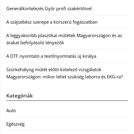
Generálkivitelezés Győr profi szakértőivel
A szájsebész szerepe a korszerű fogászatban
A leggyakoribb plasztikai műtétek Magyarországon és az
árakat befolyásoló tényezők
A DTF nyomtató a textilnyomtatás új királya
Szürkehályog műtét előtti kötelező vizsgálatok
Magyarországon: mikor lehet szükség laborra és EKG-ra?
Kategóriák
Autó
Egészség