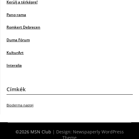
Kerülj a térképre!
Pano-rama
Romkert Debrecen
Duma Fórum
KulturArt
Interalia
Címkék
Bioderma naptej
©2026 MSN Club
| Design:
Newspaperly WordPress
Theme