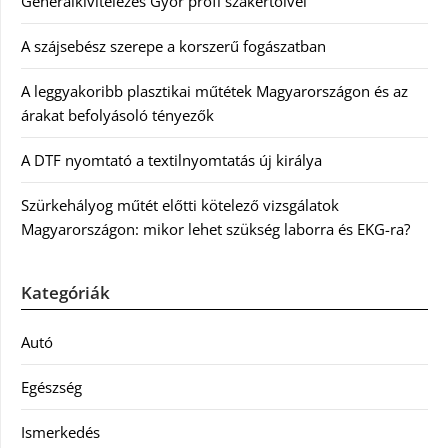
Generálkivitelezés Győr profi szakértőivel
A szájsebész szerepe a korszerű fogászatban
A leggyakoribb plasztikai műtétek Magyarországon és az
árakat befolyásoló tényezők
A DTF nyomtató a textilnyomtatás új királya
Szürkehályog műtét előtti kötelező vizsgálatok
Magyarországon: mikor lehet szükség laborra és EKG-ra?
Kategóriák
Autó
Egészség
Ismerkedés