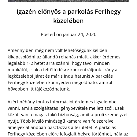
Igazén előnyös a parkolás Ferihegy
közelében
Posted on január 24, 2020
Amennyiben még nem volt lehetőségünk kellően
kikapcsolódni az állandó rohanás miatt, akkor érdemes
legalább 1-2 hetet arra szánni, hogy távol minden
munkától, csak a feltöltődésre koncentráljunk. Irány a
legközelebbi járat és máris indulhatunk! A parkolás
Ferihegy közelében könnyedén megoldható, amiről
bővebben itt
tájékozódhatunk.
Azért néhány fontos információt érdemes figyelembe
venni, ami a szolgáltatás igénybevétele mellett szól. Ezek
között van a magas fokú biztonság, amit a profi személyzet
nyújt. Több kiváló minőségű kamera van felszerelve,
amelyek állandóan pásztázzák a területet. A parkolás
Ferihegy közelében előre lefoglalt helyre történhet, hála az