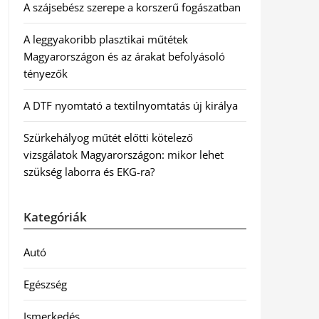
A szájsebész szerepe a korszerű fogászatban
A leggyakoribb plasztikai műtétek
Magyarországon és az árakat befolyásoló
tényezők
A DTF nyomtató a textilnyomtatás új királya
Szürkehályog műtét előtti kötelező
vizsgálatok Magyarországon: mikor lehet
szükség laborra és EKG-ra?
Kategóriák
Autó
Egészség
Ismerkedés