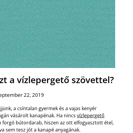
t a vízlepergető szövettel?
zeptember 22, 2019
jjünk, a csíntalan gyermek és a vajas kenyér
ágán vásárolt kanapénak. Ha nincs
vízlepergető
forgó bútordarab, hiszen az ott elfogyasztott étel,
va sem tesz jót a kanapé anyagának.