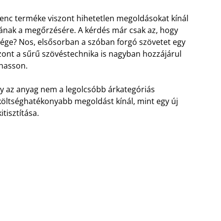
venc terméke viszont hihetetlen megoldásokat kínál
jának a megőrzésére. A kérdés már csak az, hogy
sége? Nos, elsősorban a szóban forgó szövetet egy
viszont a sűrű szövéstechnika is nagyban hozzájárul
lhasson.
gy az anyag nem a legolcsóbb árkategóriás
költséghatékonyabb megoldást kínál, mint egy új
tisztítása.