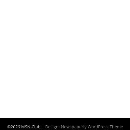
©2026 MSN Club
| Design:
Newspaperly WordPress Theme