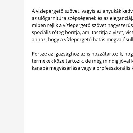
A vízlepergető szövet, vagyis az anyukák ked
az ülőgarnitúra szépségének és az eleganciá
miben rejlik a vízlepergető szövet nagyszerű
speciális réteg borítja, ami taszítja a vizet, 
ahhoz, hogy a vízlepergető hatás megvalósu
Persze az igazsághoz az is hozzátartozik, ho
termékek közé tartozik, de még mindig jóval 
kanapé megvásárlása vagy a professzionális ki