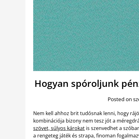
Hogyan spóroljunk pénz
Posted on s
Nem kell ahhoz brit tudósnak lenni, hogy rájö
kombinációja bizony nem tesz jót a méregdr
szövet, súlyos károkat
is szenvedhet a szóban 
a rengeteg játék és strapa, finoman fogalmaz