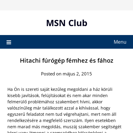
Skip
to
content
MSN Club
Menu
Hitachi fúrógép fémhez és fához
Posted on május 2, 2015
Ha Ön is szereti saját kezűleg megoldani a ház körüli
kisebb javítások, felújításokat és nem akar minden
felmerülő problémához szakembert hívni, akkor
valószínűleg már találkozott azzal a kihívással, hogy
egyszerű feladatot nem tud végrehajtani, mert nem áll
rendelkezésére a megfelelő szerszám. Ilyen esetekben
nem marad más megoldás, muszáj szakember segítségét
kérni vagy átmenni a szomszédhoz kölcsönkérni a