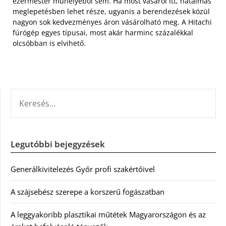
ezermester műhelyéből sem. Ha most vásárol itt, hatalmas
meglepetésben lehet része, ugyanis a berendezések közül
nagyon sok kedvezményes áron vásárolható meg. A Hitachi
fúrógép egyes típusai, most akár harminc százalékkal
olcsóbban is elvihető.
KERESÉS:
Legutóbbi bejegyzések
Generálkivitelezés Győr profi szakértőivel
A szájsebész szerepe a korszerű fogászatban
A leggyakoribb plasztikai műtétek Magyarországon és az