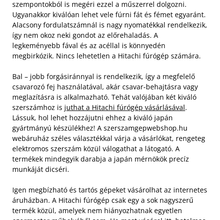
szempontokból is megéri ezzel a műszerrel dolgozni.
Ugyanakkor kiválóan lehet vele fúrni fát és fémet egyaránt.
Alacsony fordulatszámnál is nagy nyomatékkal rendelkezik,
így nem okoz neki gondot az előrehaladás. A
legkeményebb fával és az acéllal is könnyedén
megbirkózik. Nincs lehetetlen a Hitachi fúrógép számára.
Bal – jobb forgásiránnyal is rendelkezik, így a megfelelő
csavarozó fej használatával, akár csavar-behajtásra vagy
meglazításra is alkalmazható. Tehát valójában két kiváló
szerszámhoz is
juthat a Hitachi fúrógép vásárlásával
.
Lássuk, hol lehet hozzájutni ehhez a kiváló japán
gyártmányú készülékhez! A szerszamgepwebshop.hu
webáruház széles választékkal várja a vásárlókat, rengeteg
elektromos szerszám közül válogathat a látogató. A
termékek mindegyik darabja a japán mérnökök precíz
munkáját dicséri.
Igen megbízható és tartós gépeket vásárolhat az internetes
áruházban. A Hitachi fúrógép csak egy a sok nagyszerű
termék közül, amelyek nem hiányozhatnak egyetlen