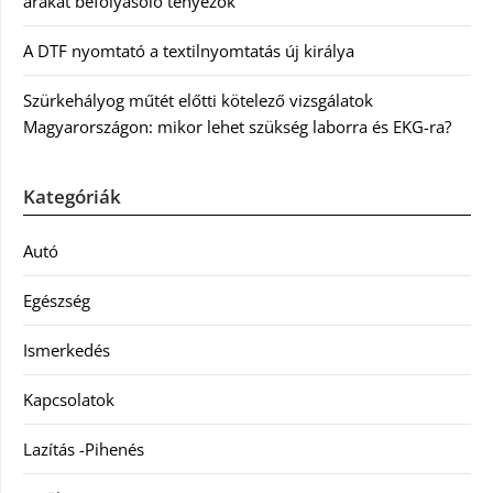
árakat befolyásoló tényezők
A DTF nyomtató a textilnyomtatás új királya
Szürkehályog műtét előtti kötelező vizsgálatok
Magyarországon: mikor lehet szükség laborra és EKG-ra?
Kategóriák
Autó
Egészség
Ismerkedés
Kapcsolatok
Lazítás -Pihenés