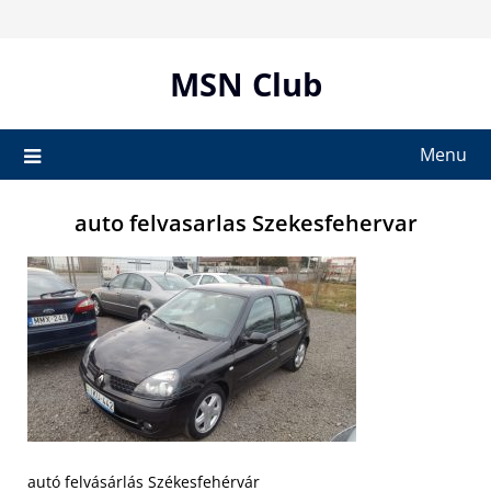
Skip
to
content
MSN Club
Menu
auto felvasarlas Szekesfehervar
autó felvásárlás Székesfehérvár