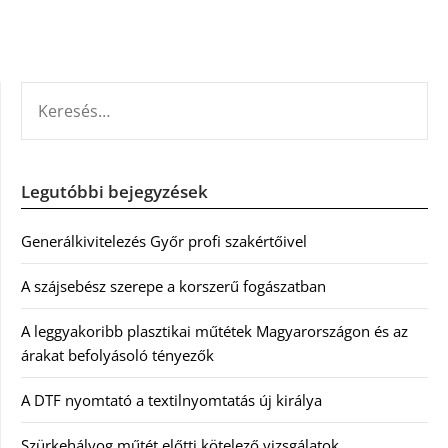
KERESÉS:
Legutóbbi bejegyzések
Generálkivitelezés Győr profi szakértőivel
A szájsebész szerepe a korszerű fogászatban
A leggyakoribb plasztikai műtétek Magyarországon és az
árakat befolyásoló tényezők
A DTF nyomtató a textilnyomtatás új királya
Szürkehályog műtét előtti kötelező vizsgálatok