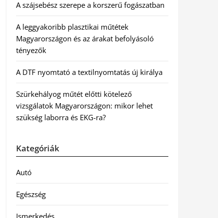
A szájsebész szerepe a korszerű fogászatban
A leggyakoribb plasztikai műtétek
Magyarországon és az árakat befolyásoló
tényezők
A DTF nyomtató a textilnyomtatás új királya
Szürkehályog műtét előtti kötelező
vizsgálatok Magyarországon: mikor lehet
szükség laborra és EKG-ra?
Kategóriák
Autó
Egészség
Ismerkedés