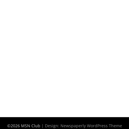
©2026 MSN Club
| Design:
Newspaperly WordPress Theme