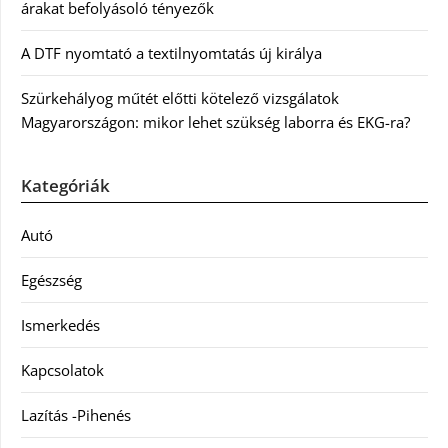
árakat befolyásoló tényezők
A DTF nyomtató a textilnyomtatás új királya
Szürkehályog műtét előtti kötelező vizsgálatok
Magyarországon: mikor lehet szükség laborra és EKG-ra?
Kategóriák
Autó
Egészség
Ismerkedés
Kapcsolatok
Lazítás -Pihenés