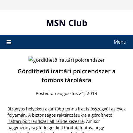
Skip
to
content
MSN Club
Menu
Gördíthető irattári polcrendszer a
tömbös tárolásra
Posted on augusztus 21, 2019
Bizonyos helyeken akár több tonna irat is összegyűl az évek
folyamán. A biztonságos raktározásukra a
gördíthető
irattári polcrendszer áll rendelkezésre
. Amikor
nagymennyiségű dolgot kell tárolni, fontos, hogy