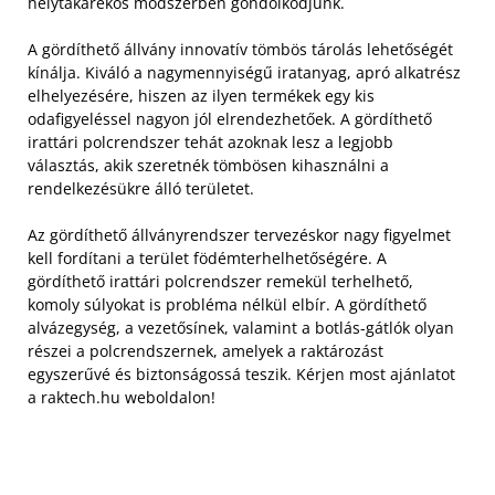
helytakarékos módszerben gondolkodjunk.
A gördíthető állvány innovatív tömbös tárolás lehetőségét
kínálja. Kiváló a nagymennyiségű iratanyag, apró alkatrész
elhelyezésére, hiszen az ilyen termékek egy kis
odafigyeléssel nagyon jól elrendezhetőek. A gördíthető
irattári polcrendszer tehát azoknak lesz a legjobb
választás, akik szeretnék tömbösen kihasználni a
rendelkezésükre álló területet.
Az gördíthető állványrendszer tervezéskor nagy figyelmet
kell fordítani a terület födémterhelhetőségére. A
gördíthető irattári polcrendszer remekül terhelhető,
komoly súlyokat is probléma nélkül elbír. A gördíthető
alvázegység, a vezetősínek, valamint a botlás-gátlók olyan
részei a polcrendszernek, amelyek a raktározást
egyszerűvé és biztonságossá teszik. Kérjen most ajánlatot
a raktech.hu weboldalon!