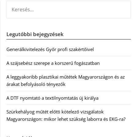
KERESÉS:
Legutóbbi bejegyzések
Generálkivitelezés Győr profi szakértőivel
A szájsebész szerepe a korszerű fogászatban
A leggyakoribb plasztikai műtétek Magyarországon és az
árakat befolyásoló tényezők
A DTF nyomtató a textilnyomtatás új királya
Szürkehályog műtét előtti kötelező vizsgálatok
Magyarországon: mikor lehet szükség laborra és EKG-ra?