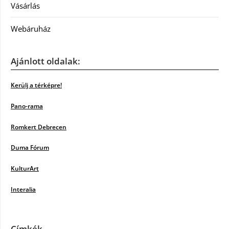
Vásárlás
Webáruház
Ajánlott oldalak:
Kerülj a térképre!
Pano-rama
Romkert Debrecen
Duma Fórum
KulturArt
Interalia
Címkék