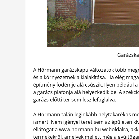
Garázsk
A Hörmann garázskapu változatok több megold
és a környezetnek a kialakítása. Ha elég maga
építmény födémje alá csúszik. Ilyen például a 
a garázs plafonja alá helyezkedik be. A szekcio
garázs előtti tér sem lesz lefoglalva.
A Hörmann talán leginkább helytakarékos me
ismert. Nem igényel teret sem az épületen kív
ellátogat a www.hormann.hu weboldalra, akkor 
termékekről, amelyek mellett még a gyűjtőgar