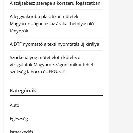
A szájsebész szerepe a korszerű fogászatban
A leggyakoribb plasztikai műtétek
Magyarországon és az árakat befolyásoló
tényezők
A DTF nyomtató a textilnyomtatás új királya
Szürkehályog műtét előtti kötelező
vizsgálatok Magyarországon: mikor lehet
szükség laborra és EKG-ra?
Kategóriák
Autó
Egészség
Ismerkedés