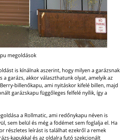
apu megoldások
ást is kínálnak aszerint, hogy milyen a garázsnak
s a garázs, akkor választhatunk olyat, amelyik az
Berry-billenőkapu, ami nyitáskor kifelé billen, majd
nált garázskapu függőleges felfelé nyílik, így a
goldása a Rollmatic, ami redőnykapu néven is
ül, sem belül és még a födémet sem foglalja el. Ha
részletes leírást is találhat ezekről a remek
ázs-kapukkal és az oldalra futó szekcionált