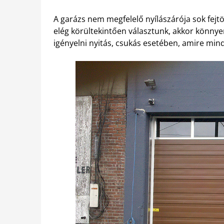
A garázs nem megfelelő nyílászárója sok fejt
elég körültekintően választunk, akkor könny
igényelni nyitás, csukás esetében, amire mindi