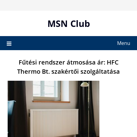
Skip
to
content
MSN Club
Menu
Fűtési rendszer átmosása ár: HFC
Thermo Bt. szakértői szolgáltatása