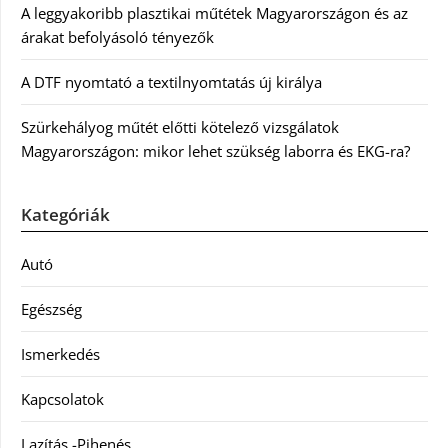
A leggyakoribb plasztikai műtétek Magyarországon és az
árakat befolyásoló tényezők
A DTF nyomtató a textilnyomtatás új királya
Szürkehályog műtét előtti kötelező vizsgálatok
Magyarországon: mikor lehet szükség laborra és EKG-ra?
Kategóriák
Autó
Egészség
Ismerkedés
Kapcsolatok
Lazítás -Pihenés