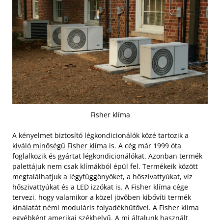
Fisher klíma
A kényelmet biztosító légkondicionálók közé tartozik a
kiváló minőségű Fisher klíma
is. A cég már 1999 óta
foglalkozik és gyártat légkondicionálókat. Azonban termék
palettájuk nem csak klímákból épül fel.
Termékeik között
megtalálhatjuk a légyfüggönyöket, a hőszivattyúkat, víz
hőszivattyúkat és a LED izzókat is. A Fisher klíma cége
tervezi, hogy valamikor a közel jövőben kibővíti termék
kínálatát némi moduláris folyadékhűtővel. A Fisher klíma
egyébként amerikai székhelyű. A mi általunk használt