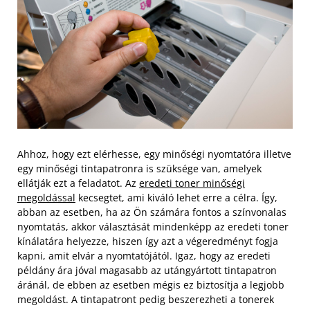
Ahhoz, hogy ezt elérhesse, egy minőségi nyomtatóra illetve
egy minőségi tintapatronra is szüksége van, amelyek
ellátják ezt a feladatot. Az
eredeti toner minőségi
megoldással
kecsegtet, ami kiváló lehet erre a célra. Így,
abban az esetben, ha az Ön számára fontos a színvonalas
nyomtatás, akkor választását mindenképp az eredeti toner
kínálatára helyezze, hiszen így azt a végeredményt fogja
kapni, amit elvár a nyomtatójától.
Igaz, hogy az eredeti
példány ára jóval magasabb az utángyártott tintapatron
áránál, de ebben az esetben mégis ez biztosítja a legjobb
megoldást. A tintapatront pedig beszerezheti a tonerek