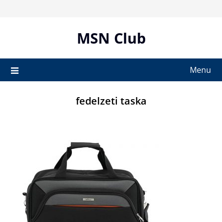
Skip
to
content
MSN Club
Menu
fedelzeti taska