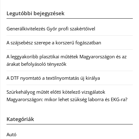
Legutóbbi bejegyzések
Generálkivitelezés Győr profi szakértőivel
A szájsebész szerepe a korszerű fogászatban
A leggyakoribb plasztikai műtétek Magyarországon és az
árakat befolyásoló tényezők
A DTF nyomtató a textilnyomtatás új királya
Szürkehályog műtét előtti kötelező vizsgálatok
Magyarországon: mikor lehet szükség laborra és EKG-ra?
Kategóriák
Autó