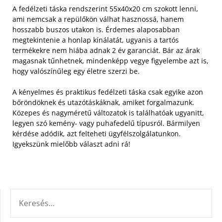
A fedélzeti táska rendszerint 55x40x20 cm szokott lenni,
ami nemcsak a repülőkön válhat hasznossá, hanem
hosszabb buszos utakon is. Érdemes alaposabban
megtekintenie a honlap kínálatát, ugyanis a tartós
termékekre nem hiába adnak 2 év garanciát. Bár az árak
magasnak tűnhetnek, mindenképp vegye figyelembe azt is,
hogy valószínűleg egy életre szerzi be.
A kényelmes és praktikus fedélzeti táska csak egyike azon
bőröndöknek és utazótáskáknak, amiket forgalmazunk.
Közepes és nagyméretű változatok is találhatóak ugyanitt,
legyen szó kemény- vagy puhafedelű típusról. Bármilyen
kérdése adódik, azt felteheti ügyfélszolgálatunkon.
Igyekszünk mielőbb választ adni rá!
KERESÉS: