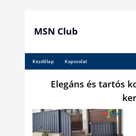
Skip
to
content
MSN Club
Kezdőlap
Kapcsolat
Elegáns és tartós k
ker