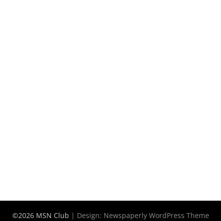
©2026 MSN Club
| Design:
Newspaperly WordPress Theme