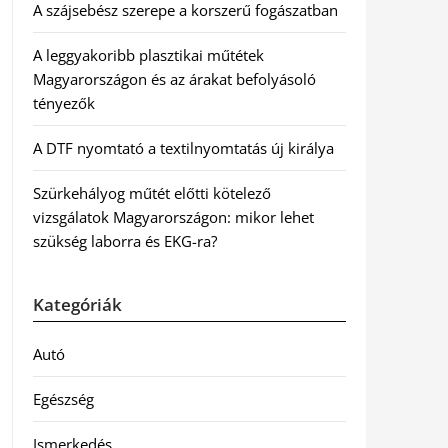
A szájsebész szerepe a korszerű fogászatban
A leggyakoribb plasztikai műtétek
Magyarországon és az árakat befolyásoló
tényezők
A DTF nyomtató a textilnyomtatás új királya
Szürkehályog műtét előtti kötelező
vizsgálatok Magyarországon: mikor lehet
szükség laborra és EKG-ra?
Kategóriák
Autó
Egészség
Ismerkedés