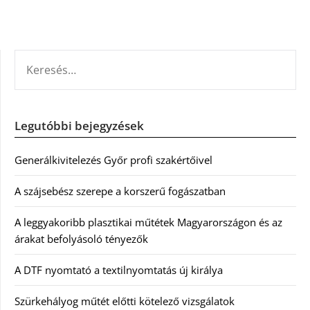
KERESÉS:
Legutóbbi bejegyzések
Generálkivitelezés Győr profi szakértőivel
A szájsebész szerepe a korszerű fogászatban
A leggyakoribb plasztikai műtétek Magyarországon és az
árakat befolyásoló tényezők
A DTF nyomtató a textilnyomtatás új királya
Szürkehályog műtét előtti kötelező vizsgálatok