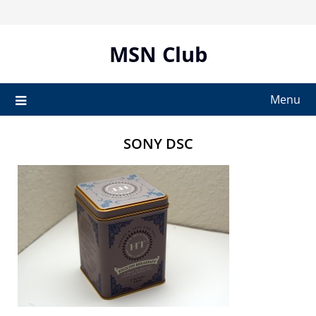
Skip
to
content
MSN Club
Menu
SONY DSC