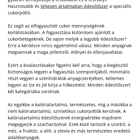
Hasznosabb és
teljesen ártalmatlan édesítőszer
a speciális
cukorpótló.
Ez segít az elfogyasztott cukor mennyiségének
korlátozásában. A fogyasztása különösen ajánlott a
cukorbetegeknek. De vajon melyik a legjobb édesítőszer?
Erre a kérdésre nincs egyértelmű válasz. Minden anyagnak
megvannak a maga jellemzői, előnyei és ellenjavallatai.
Ezért a kiválasztásakor figyelni kell arra, hogy a kiegészítő
biztonságos legyen a fogyasztás szempontjából, minimális
részt vegyen a szénhidrátok anyagcseréjében, kellemes
legyen az íze és jól bírja a hőkezelést. Minden édesítőszert
két kategóriába sorolnak.
Az egyikbe a kalóriatartalmú, természetes, míg a másikba a
nem kalóriatartalmú, szintetikus cukorpótlók kerülnek. A
kalóriatartalmú édesítőszerek energiaértéke majdnem
megegyezik a szacharózéval. Ezek közé tartozik a szorbit, a
méz, a fruktóz, a xilit, a stevia és más természetes eredetű
adalékanyagok.