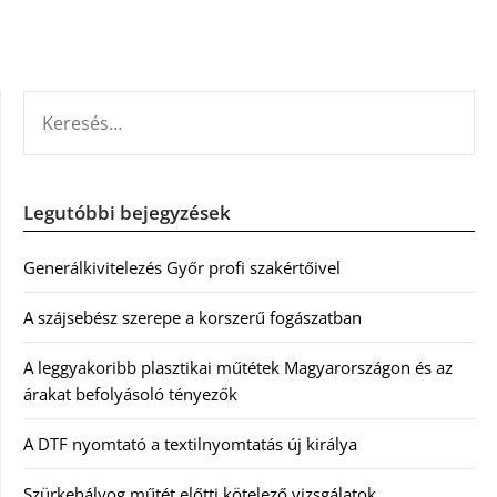
KERESÉS:
Legutóbbi bejegyzések
Generálkivitelezés Győr profi szakértőivel
A szájsebész szerepe a korszerű fogászatban
A leggyakoribb plasztikai műtétek Magyarországon és az
árakat befolyásoló tényezők
A DTF nyomtató a textilnyomtatás új királya
Szürkehályog műtét előtti kötelező vizsgálatok