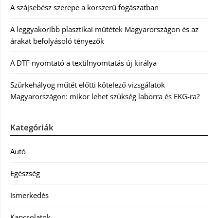
A szájsebész szerepe a korszerű fogászatban
A leggyakoribb plasztikai műtétek Magyarországon és az
árakat befolyásoló tényezők
A DTF nyomtató a textilnyomtatás új királya
Szürkehályog műtét előtti kötelező vizsgálatok
Magyarországon: mikor lehet szükség laborra és EKG-ra?
Kategóriák
Autó
Egészség
Ismerkedés
Kapcsolatok