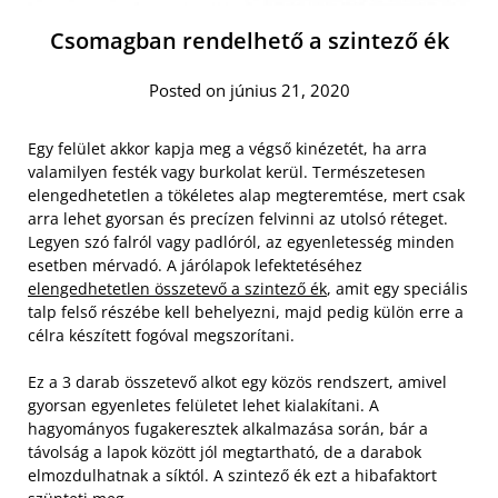
Csomagban rendelhető a szintező ék
Posted on június 21, 2020
Egy felület akkor kapja meg a végső kinézetét, ha arra
valamilyen festék vagy burkolat kerül. Természetesen
elengedhetetlen a tökéletes alap megteremtése, mert csak
arra lehet gyorsan és precízen felvinni az utolsó réteget.
Legyen szó falról vagy padlóról, az egyenletesség minden
esetben mérvadó. A járólapok lefektetéséhez
elengedhetetlen összetevő a szintező ék
, amit egy speciális
talp felső részébe kell behelyezni, majd pedig külön erre a
célra készített fogóval megszorítani.
Ez a 3 darab összetevő alkot egy közös rendszert, amivel
gyorsan egyenletes felületet lehet kialakítani. A
hagyományos fugakeresztek alkalmazása során, bár a
távolság a lapok között jól megtartható, de a darabok
elmozdulhatnak a síktól. A szintező ék ezt a hibafaktort