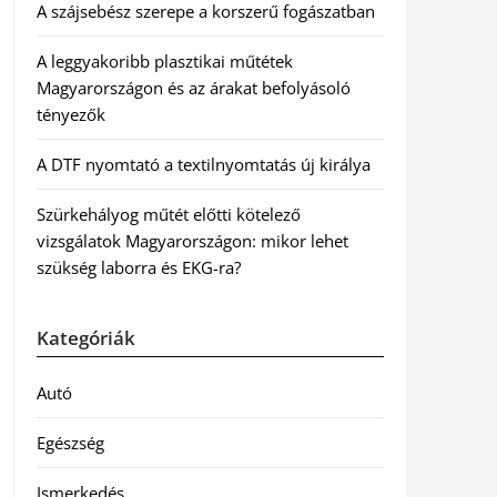
A szájsebész szerepe a korszerű fogászatban
A leggyakoribb plasztikai műtétek
Magyarországon és az árakat befolyásoló
tényezők
A DTF nyomtató a textilnyomtatás új királya
Szürkehályog műtét előtti kötelező
vizsgálatok Magyarországon: mikor lehet
szükség laborra és EKG-ra?
Kategóriák
Autó
Egészség
Ismerkedés