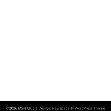
©2026 MSN Club
| Design:
Newspaperly WordPress Theme