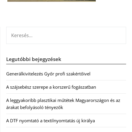
KERESÉS:
Legutóbbi bejegyzések
Generálkivitelezés Győr profi szakértőivel
A szájsebész szerepe a korszerű fogászatban
A leggyakoribb plasztikai műtétek Magyarországon és az
árakat befolyásoló tényezők
A DTF nyomtató a textilnyomtatás új királya