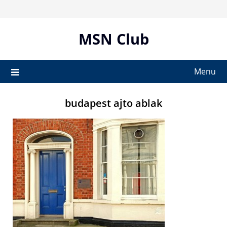
Skip
to
content
MSN Club
Menu
budapest ajto ablak