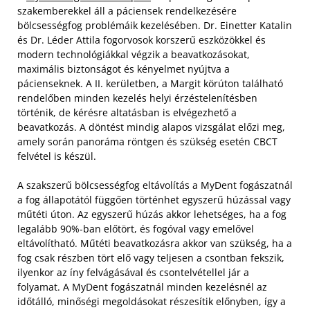
szakemberekkel áll a páciensek rendelkezésére
bölcsességfog problémáik kezelésében. Dr. Einetter Katalin
és Dr. Léder Attila fogorvosok korszerű eszközökkel és
modern technológiákkal végzik a beavatkozásokat,
maximális biztonságot és kényelmet nyújtva a
pácienseknek. A II. kerületben, a Margit körúton található
rendelőben minden kezelés helyi érzéstelenítésben
történik, de kérésre altatásban is elvégezhető a
beavatkozás. A döntést mindig alapos vizsgálat előzi meg,
amely során panoráma röntgen és szükség esetén CBCT
felvétel is készül.
A szakszerű bölcsességfog eltávolítás a MyDent fogászatnál
a fog állapotától függően történhet egyszerű húzással vagy
műtéti úton. Az egyszerű húzás akkor lehetséges, ha a fog
legalább 90%-ban előtört, és fogóval vagy emelővel
eltávolítható. Műtéti beavatkozásra akkor van szükség, ha a
fog csak részben tört elő vagy teljesen a csontban fekszik,
ilyenkor az íny felvágásával és csontelvétellel jár a
folyamat. A MyDent fogászatnál minden kezelésnél az
időtálló, minőségi megoldásokat részesítik előnyben, így a