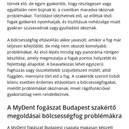
törnek elő, de egyre gyakoribb, hogy részlegesen vagy
egyáltalán nem bújnak ki, a csontban maradva okoznak
problémákat. Torlódást idézhetnek elő, az előttük lévő
fogak gyökereit nyomhatják, és tisztításuk nehézsége miatt
gyakran szuvasodnak vagy gyulladást okoznak.
A bölcsességfog eltávolítás akkor javasolt, amikor a fog már
teljesen kifejlődött, de még nem okozott komolyabb
problémákat. Az első lépés mindig egy panoráma röntgen
készítése, amely megmutatja a fogak pontos helyzetét és
fejlettségi állapotát. A beavatkozás lehet egyszerű
foghúzás vagy összetettebb szájsebészeti műtét, attól
függően, mennyire tört elő a fog. A szakértők szerint tízből
kilenc esetben érdemes eltávolítani a bölcsességfogakat,
mielőtt problémákat okoznának, mivel rágófunkcióval
gyakorlatilag nem rendelkeznek.
A MyDent fogászat Budapest szakértő
megoldásai bölcsességfog problémákra
A
MyDent fogászat Budapest
csapata magasan képzett