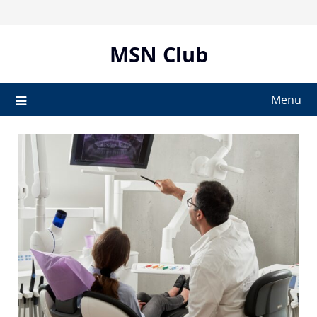
Skip
to
content
MSN Club
Menu