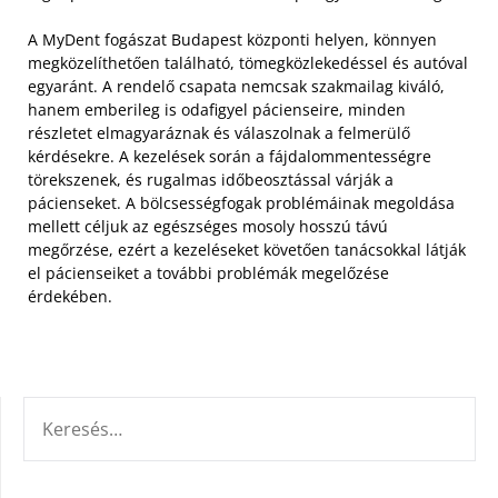
A MyDent fogászat Budapest központi helyen, könnyen
megközelíthetően található, tömegközlekedéssel és autóval
egyaránt. A rendelő csapata nemcsak szakmailag kiváló,
hanem emberileg is odafigyel pácienseire, minden
részletet elmagyaráznak és válaszolnak a felmerülő
kérdésekre. A kezelések során a fájdalommentességre
törekszenek, és rugalmas időbeosztással várják a
pácienseket. A bölcsességfogak problémáinak megoldása
mellett céljuk az egészséges mosoly hosszú távú
megőrzése, ezért a kezeléseket követően tanácsokkal látják
el pácienseiket a további problémák megelőzése
érdekében.
KERESÉS: