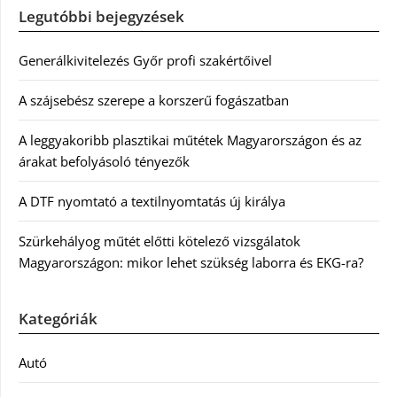
Legutóbbi bejegyzések
Generálkivitelezés Győr profi szakértőivel
A szájsebész szerepe a korszerű fogászatban
A leggyakoribb plasztikai műtétek Magyarországon és az
árakat befolyásoló tényezők
A DTF nyomtató a textilnyomtatás új királya
Szürkehályog műtét előtti kötelező vizsgálatok
Magyarországon: mikor lehet szükség laborra és EKG-ra?
Kategóriák
Autó