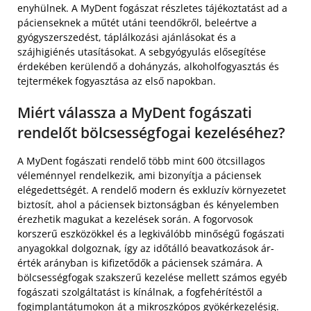
enyhülnek. A MyDent fogászat részletes tájékoztatást ad a
pácienseknek a műtét utáni teendőkről, beleértve a
gyógyszerszedést, táplálkozási ajánlásokat és a
szájhigiénés utasításokat. A sebgyógyulás elősegítése
érdekében kerülendő a dohányzás, alkoholfogyasztás és
tejtermékek fogyasztása az első napokban.
Miért válassza a MyDent fogászati
rendelőt bölcsességfogai kezeléséhez?
A MyDent fogászati rendelő több mint 600 ötcsillagos
véleménnyel rendelkezik, ami bizonyítja a páciensek
elégedettségét. A rendelő modern és exkluzív környezetet
biztosít, ahol a páciensek biztonságban és kényelemben
érezhetik magukat a kezelések során. A fogorvosok
korszerű eszközökkel és a legkiválóbb minőségű fogászati
anyagokkal dolgoznak, így az időtálló beavatkozások ár-
érték arányban is kifizetődők a páciensek számára. A
bölcsességfogak szakszerű kezelése mellett számos egyéb
fogászati szolgáltatást is kínálnak, a fogfehérítéstől a
fogimplantátumokon át a mikroszkópos gyökérkezelésig.