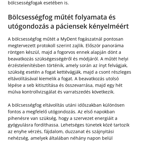
bölcsességfogak esetében is.
Bölcsességfog műtét folyamata és
utógondozás a páciensek kényelméért
A bölcsességfog műtét a MyDent fogászatnál pontosan
megtervezett protokoll szerint zajlik. Először panoráma
röntgen készül, majd a fogorvos ennek alapján dönt a
beavatkozás szükségességéről és módjáról. A műtét helyi
érzéstelenítésben történik, amely során az ínyt felvágjak,
szükség esetén a fogat kettévágják, majd a csont részleges
eltávolításával kiemelik a fogat. A beavatkozás utolsó
lépése a seb kitisztítása és összevarrása, majd egy hét
múlva kontrollvizsgálat és varratszedés következik.
A bölcsességfog eltávolítás utáni időszakban különösen
fontos a megfelelő utógondozás. Az első napokban
pihenésre van szükség, hogy a szervezet energiáit a
gyógyulásra fordíthassa. Lehetséges tünetek közé tartozik
az enyhe vérzés, fájdalom, duzzanat és szájnyitási
nehézség, amelyek általában néhány napon belül