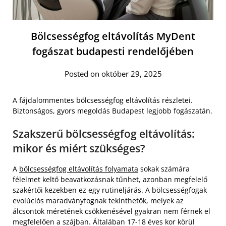
Bölcsességfog eltávolítás MyDent
fogászat budapesti rendelőjében
Posted on október 29, 2025
A fájdalommentes bölcsességfog eltávolítás részletei.
Biztonságos, gyors megoldás Budapest legjobb fogászatán.
Szakszerű bölcsességfog eltávolítás:
mikor és miért szükséges?
A
bölcsességfog eltávolítás folyamata
sokak számára
félelmet keltő beavatkozásnak tűnhet, azonban megfelelő
szakértői kezekben ez egy rutineljárás. A bölcsességfogak
evolúciós maradványfognak tekinthetők, melyek az
álcsontok méretének csökkenésével gyakran nem férnek el
megfelelően a szájban. Általában 17-18 éves kor körül