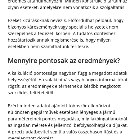
érdemes áttanulmányozni. Minden konstrukció tartalmaz
olyan eseteket, amelyekre nem vonatkozik a szolgáltatás.
Ezeket kizárásoknak nevezik. Előfordulhat például, hogy
bizonyos káresemények vagy speciális helyzetek nem
szerepelnek a fedezeti körben. A tudatos döntéshez
hozzátartozik annak megismerése is, hogy milyen
esetekben nem számíthatunk térítésre.
Mennyire pontosak az eredmények?
A kalkuláció pontossága nagyban függ a megadott adatok
helyességétől. Ha valaki hibás vagy hiányos információkat
rögzít, az eredmények eltérhetnek a később megkötött
szerződés feltételeitől.
Ezért minden adatot ajánlott többször ellenőrizni.
Különösen gépjárművek esetében lényeges a jármű
paramétereinek pontos megadása, míg lakóingatlanoknál
az ingatlan mérete és jellemzői befolyásolhatják a díjakat.
A precíz adatbevitel segíti a valós összehasonlítást és a
megalapozott döntést.