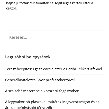
bajba jutottak telefonáltak és segítséget kértek ettől a
cégtől.
KERESÉS:
Legutóbbi bejegyzések
Terasz beépítés: Egész éves élettér a Caribi Télikert Kft.-vel
Generálkivitelezés Győr profi szakértőivel
A szájsebész szerepe a korszerű fogászatban
A leggyakoribb plasztikai műtétek Magyarországon és az
árakat befolyásoló tényezők