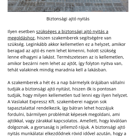
Biztonsági ajtó nyitás
Ilyen esetben
szükséges a biztonsági ajtó nyitás a
megoldáshoz
, hiszen szakemberek segítségére van
szükség. Leginkább akkor kellemetlen ez a helyzet, amikor
beragad az ajtó és nem lehet kimenni, holott szükség
lenne elhagyni a lakást. Természetesen az is kellemetlen,
amikor bezárni nem lehet az ajtót, így folyton nyitva van,
tehát valakinek mindig maradnia kell a lakásban.
A szakemberek a hét és a nap bármelyik órájában vállalni
tudják a biztonsági ajtó nyitást, hiszen ők is pontosan
tudják, hogy milyen kellemetlen tud lenni egy ilyen helyzet.
A Vaslakat Expressz Kft. szakemberei nagyon sok
tapasztalattal rendelkezik, így bátran lehet hozzájuk
fordulni, bármilyen problémát képesek megoldani, ami
ajtókkal, vagy zárakkal kapcsolatos. Amellett, hogy kiválóan
dolgoznak, a gyorsaság is jellemző rájuk. A biztonsági ajtó
nyitás munkálatai elkezdődnek rövid idővel azután, hogy a