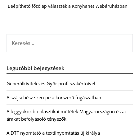
Beépíthető főzőlap választék a Konyhanet Webáruházban
KERESÉS:
Legutóbbi bejegyzések
Generálkivitelezés Győr profi szakértőivel
A szájsebész szerepe a korszerű fogászatban
A leggyakoribb plasztikai műtétek Magyarországon és az
árakat befolyásoló tényezők
A DTF nyomtató a textilnyomtatás új királya