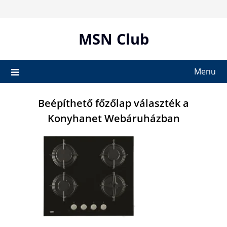
Skip
to
content
MSN Club
Menu
Beépíthető főzőlap választék a
Konyhanet Webáruházban