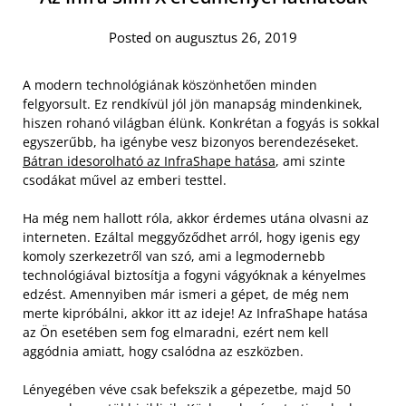
Posted on augusztus 26, 2019
A modern technológiának köszönhetően minden
felgyorsult. Ez rendkívül jól jön manapság mindenkinek,
hiszen rohanó világban élünk. Konkrétan a fogyás is sokkal
egyszerűbb, ha igénybe vesz bizonyos berendezéseket.
Bátran idesorolható az InfraShape hatása
, ami szinte
csodákat művel az emberi testtel.
Ha még nem hallott róla, akkor érdemes utána olvasni az
interneten. Ezáltal meggyőződhet arról, hogy igenis egy
komoly szerkezetről van szó, ami a legmodernebb
technológiával biztosítja a fogyni vágyóknak a kényelmes
edzést. Amennyiben már ismeri a gépet, de még nem
merte kipróbálni, akkor itt az ideje! Az InfraShape hatása
az Ön esetében sem fog elmaradni, ezért nem kell
aggódnia amiatt, hogy csalódna az eszközben.
Lényegében véve csak befekszik a gépezetbe, majd 50