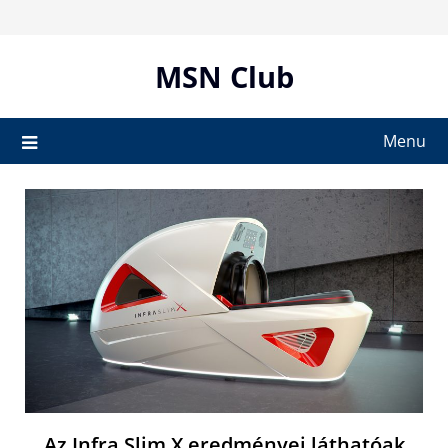
Skip
to
content
MSN Club
Menu
Az Infra Slim X eredményei láthatóak