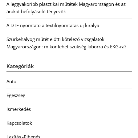
A leggyakoribb plasztikai műtétek Magyarországon és az
árakat befolyásoló tényezők
A DTF nyomtató a textilnyomtatás új királya
Szürkehályog műtét előtti kötelező vizsgálatok
Magyarországon: mikor lehet szükség laborra és EKG-ra?
Kategóriák
Autó
Egészség
Ismerkedés
Kapcsolatok
Lazítás -Pihenés