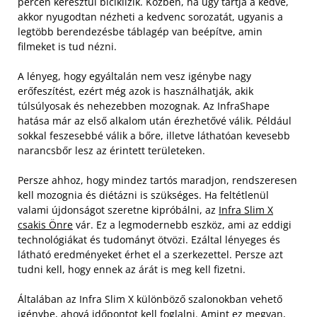
percen keresztül biciklizik. Közben, ha úgy tartja a kedve,
akkor nyugodtan nézheti a kedvenc sorozatát, ugyanis a
legtöbb berendezésbe táblagép van beépítve, amin
filmeket is tud nézni.
A lényeg, hogy egyáltalán nem vesz igénybe nagy
erőfeszítést, ezért még azok is használhatják, akik
túlsúlyosak és nehezebben mozognak. Az InfraShape
hatása már az első alkalom után érezhetővé válik. Például
sokkal feszesebbé válik a bőre, illetve láthatóan kevesebb
narancsbőr lesz az érintett területeken.
Persze ahhoz, hogy mindez tartós maradjon, rendszeresen
kell mozognia és diétázni is szükséges. Ha feltétlenül
valami újdonságot szeretne kipróbálni, az
Infra Slim X
csakis Önre
vár. Ez a legmodernebb eszköz, ami az eddigi
technológiákat és tudományt ötvözi. Ezáltal lényeges és
látható eredményeket érhet el a szerkezettel. Persze azt
tudni kell, hogy ennek az árát is meg kell fizetni.
Általában az Infra Slim X különböző szalonokban vehető
igénybe, ahová időpontot kell foglalni. Amint ez megvan,