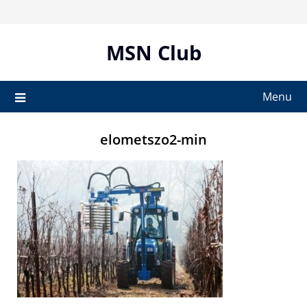
Skip
to
content
MSN Club
Menu
elometszo2-min