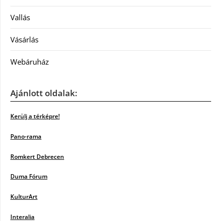
Vallás
Vásárlás
Webáruház
Ajánlott oldalak:
Kerülj a térképre!
Pano-rama
Romkert Debrecen
Duma Fórum
KulturArt
Interalia