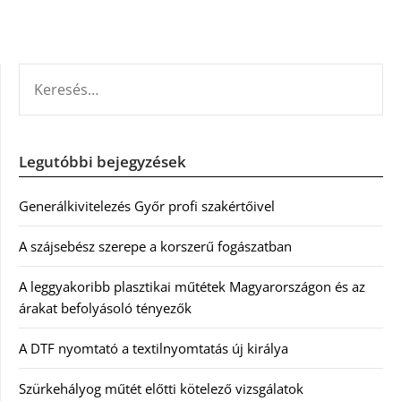
KERESÉS:
Legutóbbi bejegyzések
Generálkivitelezés Győr profi szakértőivel
A szájsebész szerepe a korszerű fogászatban
A leggyakoribb plasztikai műtétek Magyarországon és az
árakat befolyásoló tényezők
A DTF nyomtató a textilnyomtatás új királya
Szürkehályog műtét előtti kötelező vizsgálatok