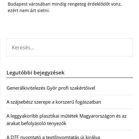
Budapest városában mindig rengeteg érdeklődőt vonz,
ezért nem árt sietni.
KERESÉS:
Legutóbbi bejegyzések
Generálkivitelezés Győr profi szakértőivel
A szájsebész szerepe a korszerű fogászatban
A leggyakoribb plasztikai műtétek Magyarországon és az
árakat befolyásoló tényezők
A DTF nyomtató a textilnyomtatás új királya