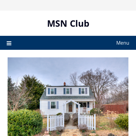
Skip
to
content
MSN Club
Menu