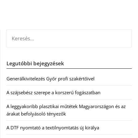
KERESÉS:
Legutóbbi bejegyzések
Generálkivitelezés Győr profi szakértőivel
A szájsebész szerepe a korszerű fogászatban
A leggyakoribb plasztikai műtétek Magyarországon és az
árakat befolyásoló tényezők
A DTF nyomtató a textilnyomtatás új királya