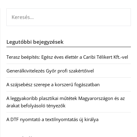
KERESÉS:
Legutóbbi bejegyzések
Terasz beépítés: Egész éves élettér a Caribi Télikert Kft.-vel
Generálkivitelezés Győr profi szakértőivel
A szájsebész szerepe a korszerű fogászatban
A leggyakoribb plasztikai műtétek Magyarországon és az
árakat befolyásoló tényezők
A DTF nyomtató a textilnyomtatás új királya