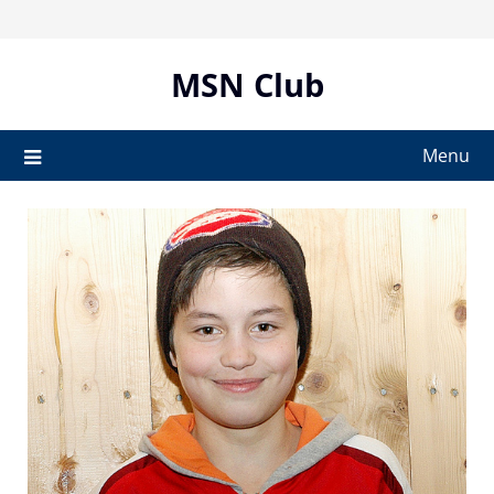
Skip
to
content
MSN Club
Menu