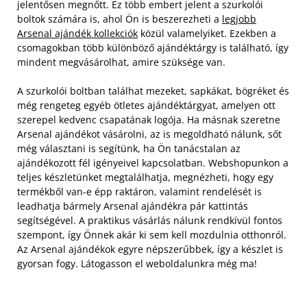
jelentősen megnőtt. Ez több embert jelent a szurkolói
boltok számára is, ahol Ön is beszerezheti a
legjobb
Arsenal ajándék kollekciók
közül valamelyiket. Ezekben a
csomagokban több különböző ajándéktárgy is található, így
mindent megvásárolhat, amire szüksége van.
A szurkolói boltban találhat mezeket, sapkákat, bögréket és
még rengeteg egyéb ötletes ajándéktárgyat, amelyen ott
szerepel kedvenc csapatának logója. Ha másnak szeretne
Arsenal ajándékot vásárolni, az is megoldható nálunk, sőt
még választani is segítünk, ha Ön tanácstalan az
ajándékozott fél igényeivel kapcsolatban. Webshopunkon a
teljes készletünket megtalálhatja, megnézheti, hogy egy
termékből van-e épp raktáron, valamint rendelését is
leadhatja bármely Arsenal ajándékra pár kattintás
segítségével. A praktikus vásárlás nálunk rendkívül fontos
szempont, így Önnek akár ki sem kell mozdulnia otthonról.
Az Arsenal ajándékok egyre népszerűbbek, így a készlet is
gyorsan fogy. Látogasson el weboldalunkra még ma!