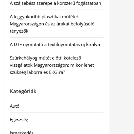
A szájsebész szerepe a korszerű fogászatban
A leggyakoribb plasztikai műtétek
Magyarországon és az árakat befolyásoló
tényezők
A DTF nyomtató a textilnyomtatás új királya
Szürkehályog műtét előtti kötelező
vizsgálatok Magyarországon: mikor lehet
szükség laborra és EKG-ra?
Kategóriák
Autó
Egészség
Ismerkedés