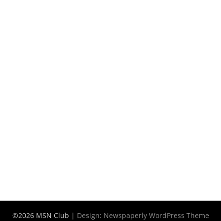
©2026 MSN Club
| Design:
Newspaperly WordPress Theme