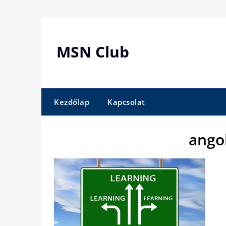
Skip
to
content
MSN Club
Kezdőlap
Kapcsolat
ango