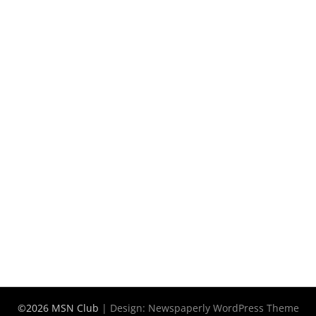
©2026 MSN Club
| Design:
Newspaperly WordPress Theme