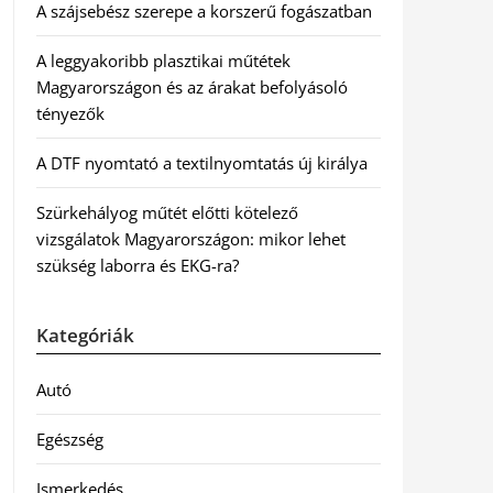
A szájsebész szerepe a korszerű fogászatban
A leggyakoribb plasztikai műtétek
Magyarországon és az árakat befolyásoló
tényezők
A DTF nyomtató a textilnyomtatás új királya
Szürkehályog műtét előtti kötelező
vizsgálatok Magyarországon: mikor lehet
szükség laborra és EKG-ra?
Kategóriák
Autó
Egészség
Ismerkedés