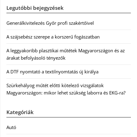
Legutóbbi bejegyzések
Generálkivitelezés Győr profi szakértőivel
A szájsebész szerepe a korszerű fogászatban
A leggyakoribb plasztikai műtétek Magyarországon és az
árakat befolyásoló tényezők
A DTF nyomtató a textilnyomtatás új királya
Szürkehályog műtét előtti kötelező vizsgálatok
Magyarországon: mikor lehet szükség laborra és EKG-ra?
Kategóriák
Autó