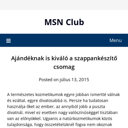
Skip
to
content
MSN Club
Menu
Ajándéknak is kiváló a szappankészítő
csomag
Posted on július 13, 2015
A természetes kozmetikumok egyre jobban ismertté válnak
és ezáltal, egyre divatosabbá is. Persze ha tudatosan
használja őket az ember, az annyiból jobb a puszta
divatnál, mivel ez esetben nagy valószínűséggel tisztában
van az előnyökkel. Ugyanis a natúrkozmetikumok közös
tulajdonsága, hogy összetételüknél fogva nem okoznak