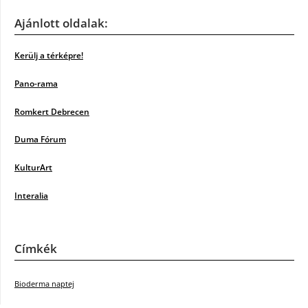
Ajánlott oldalak:
Kerülj a térképre!
Pano-rama
Romkert Debrecen
Duma Fórum
KulturArt
Interalia
Címkék
Bioderma naptej