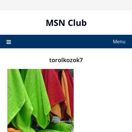
Skip
to
content
MSN Club
Menu
torolkozok7