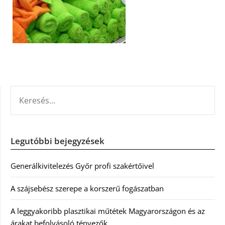
KERESÉS:
Legutóbbi bejegyzések
Generálkivitelezés Győr profi szakértőivel
A szájsebész szerepe a korszerű fogászatban
A leggyakoribb plasztikai műtétek Magyarországon és az
árakat befolyásoló tényezők