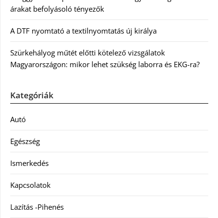
árakat befolyásoló tényezők
A DTF nyomtató a textilnyomtatás új királya
Szürkehályog műtét előtti kötelező vizsgálatok
Magyarországon: mikor lehet szükség laborra és EKG-ra?
Kategóriák
Autó
Egészség
Ismerkedés
Kapcsolatok
Lazítás -Pihenés