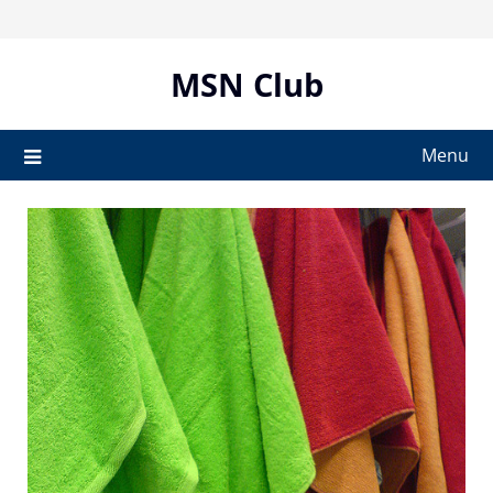
Skip
to
content
MSN Club
Menu