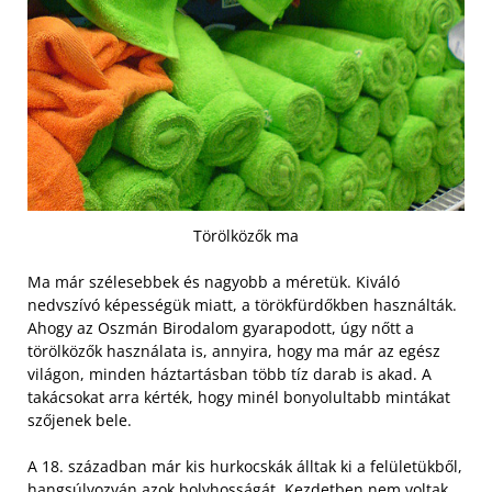
Törölközők ma
Ma már szélesebbek és nagyobb a méretük. Kiváló
nedvszívó képességük miatt, a törökfürdőkben használták.
Ahogy az Oszmán Birodalom gyarapodott, úgy nőtt a
törölközők használata is, annyira, hogy ma már az egész
világon, minden háztartásban több tíz darab is akad.
A
takácsokat arra kérték, hogy minél bonyolultabb mintákat
szőjenek bele.
A 18. században már kis hurkocskák álltak ki a felületükből,
hangsúlyozván azok bolyhosságát. Kezdetben nem voltak