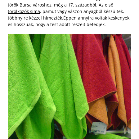
török Bursa városhoz, még a 17. századból.
Az
első
törölközők sima
, pamut vagy vászon anyagból készültek,
többnyire kézzel hímezték.
Éppen annyira voltak keskenyek
és hosszúak, hogy a test adott részeit befedjék.