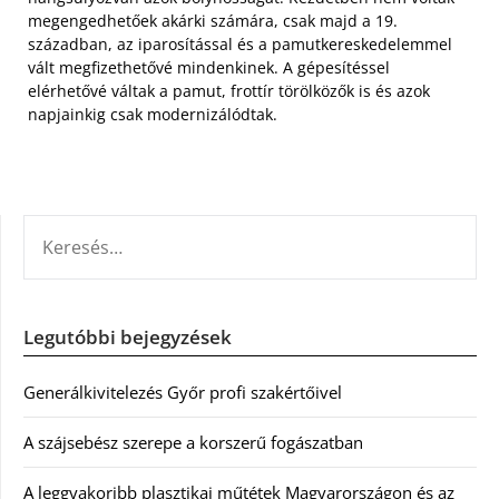
megengedhetőek akárki számára, csak majd a 19.
században, az iparosítással és a pamutkereskedelemmel
vált megfizethetővé mindenkinek. A gépesítéssel
elérhetővé váltak a pamut, frottír törölközők is és azok
napjainkig csak modernizálódtak.
KERESÉS:
Legutóbbi bejegyzések
Generálkivitelezés Győr profi szakértőivel
A szájsebész szerepe a korszerű fogászatban
A leggyakoribb plasztikai műtétek Magyarországon és az