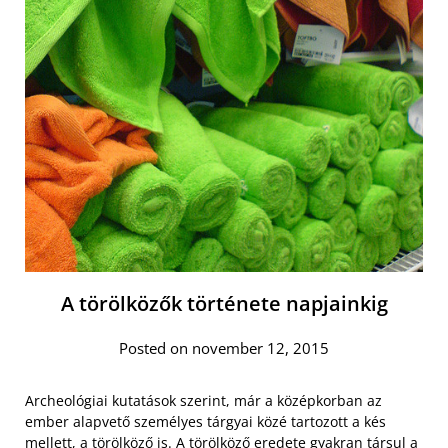
A törölközők története napjainkig
Posted on november 12, 2015
Archeológiai kutatások szerint, már a középkorban az
ember alapvető személyes tárgyai közé tartozott a kés
mellett, a törölköző is. A törölköző eredete gyakran társul a