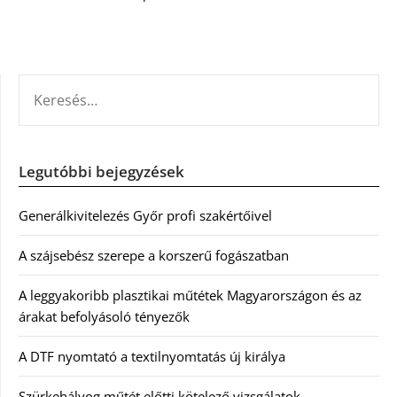
KERESÉS:
Legutóbbi bejegyzések
Generálkivitelezés Győr profi szakértőivel
A szájsebész szerepe a korszerű fogászatban
A leggyakoribb plasztikai műtétek Magyarországon és az
árakat befolyásoló tényezők
A DTF nyomtató a textilnyomtatás új királya
Szürkehályog műtét előtti kötelező vizsgálatok