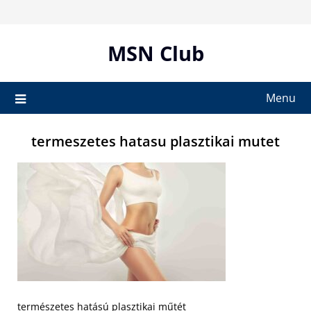
Skip
to
content
MSN Club
Menu
termeszetes hatasu plasztikai mutet
természetes hatású plasztikai műtét